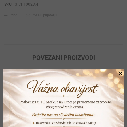
SKU:
ST.1.10023.4
Print
Pošalji prijatelju
POVEZANI PROIZVODI
×