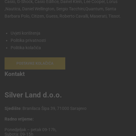
Casio, G-Shock, Casio Edifice, Dainel Klein, Lee Cooper, Lorus
,Nautica, Daniel Wellington, Sergio Tacchini,Quantum, Santa
Barbara Polo, Citizen, Guess, Roberto Cavalli, Maserati, Tissot.
Uvjeti korištenja
Politika privatnosti
Politika kolačića
POSTAVKE KOLAČIĆA
Kontakt
Silver Land d.o.o.
Sjedište
: Branilaca Šipa 39, 71000 Sarajevo
Radno vrijeme:
Ponedjeljak – petak 09-17h,
Subota: 09-15h