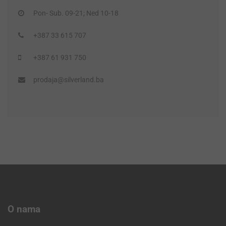
Pon- Sub. 09-21; Ned 10-18
+387 33 615 707
+387 61 931 750
prodaja@silverland.ba
O nama