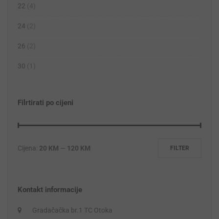
22
(4)
24
(2)
26
(2)
30
(1)
Filrtirati po cijeni
Cijena:
20 KM
—
120 KM
FILTER
Kontakt informacije
Gradačačka br.1 TC Otoka