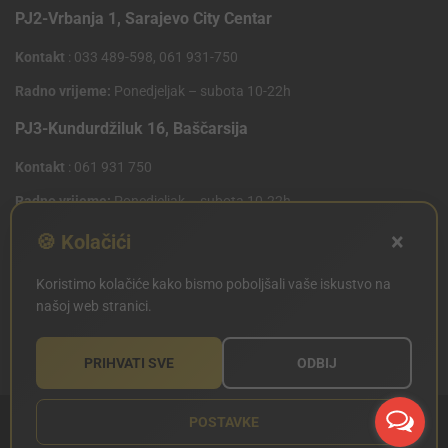
PJ2-Vrbanja 1, Sarajevo City Centar
Kontakt
: 033 489-598, 061 931-750
Radno vrijeme:
Ponedjeljak – subota 10-22h
PJ3-Kundurdžiluk 16, Baščarsija
Kontakt
: 061 931 750
Radno vrijeme:
Ponedjeljak – subota 10-22h
×
PJ4 West Gate,Mostarsko raskrsce 10 (Penny Plus
🍪 Kolačići
Centar)
Koristimo kolačiće kako bismo poboljšali vaše iskustvo na
Kontakt
: 061 931 750
našoj web stranici.
Radno vrijeme:
Ponedjeljak – subota 09-21h
PRIHVATI SVE
ODBIJ
POSTAVKE
Copyright © SILVERLAND 2020. Sva prava zadržana.
Sitemap
Created