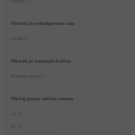
Quartz
(1)
Filtrirati po vodootpornosti sata
3 ATM
(1)
Filtrirati po materijalu kućišta
Stainless-steel
(1)
Filtriraj prema veličina remena
18
(3)
20
(5)