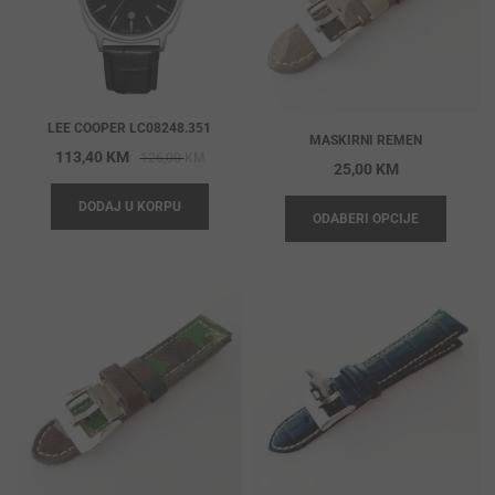
LEE COOPER LC08248.351
MASKIRNI REMEN
Original
Current
113,40
KM
126,00
KM
25,00
KM
price
price
DODAJ U KORPU
was:
is:
ODABERI OPCIJE
126,00 KM.
113,40 KM.