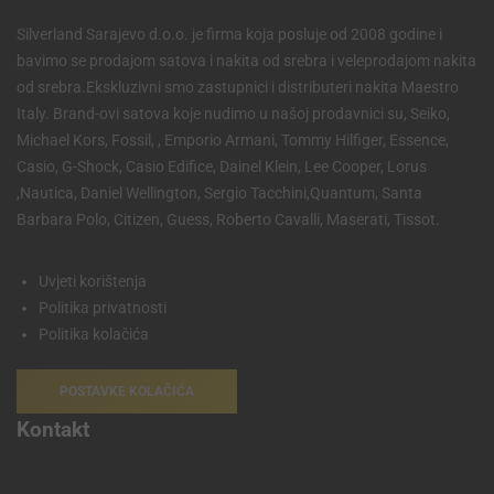
Silverland Sarajevo d.o.o. je firma koja posluje od 2008 godine i
bavimo se prodajom satova i nakita od srebra i veleprodajom nakita
od srebra.Ekskluzivni smo zastupnici i distributeri nakita Maestro
Italy. Brand-ovi satova koje nudimo u našoj prodavnici su, Seiko,
Michael Kors, Fossil, , Emporio Armani, Tommy Hilfiger, Essence,
Casio, G-Shock, Casio Edifice, Dainel Klein, Lee Cooper, Lorus
,Nautica, Daniel Wellington, Sergio Tacchini,Quantum, Santa
Barbara Polo, Citizen, Guess, Roberto Cavalli, Maserati, Tissot.
Uvjeti korištenja
Politika privatnosti
Politika kolačića
POSTAVKE KOLAČIĆA
Kontakt