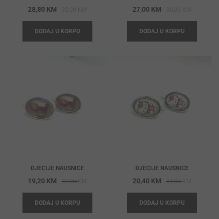
Original
Current
Original
Current
28,80
KM
27,00
KM
32,00
KM
30,00
KM
price
price
price
price
DODAJ U KORPU
DODAJ U KORPU
was:
is:
was:
is:
32,00 KM.
28,80 KM.
30,00 KM
27,00 KM
DJECIJE NAUSNICE
DJECIJE NAUSNICE
Original
Current
Original
Current
19,20
KM
20,40
KM
32,00
KM
34,00
KM
price
price
price
price
DODAJ U KORPU
DODAJ U KORPU
was:
is:
was:
is:
32,00 KM.
19,20 KM.
34,00 KM
20,40 KM