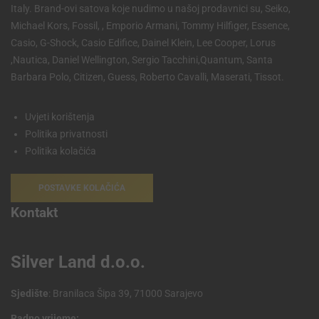
Italy. Brand-ovi satova koje nudimo u našoj prodavnici su, Seiko,
Michael Kors, Fossil, , Emporio Armani, Tommy Hilfiger, Essence,
Casio, G-Shock, Casio Edifice, Dainel Klein, Lee Cooper, Lorus
,Nautica, Daniel Wellington, Sergio Tacchini,Quantum, Santa
Barbara Polo, Citizen, Guess, Roberto Cavalli, Maserati, Tissot.
Uvjeti korištenja
Politika privatnosti
Politika kolačića
POSTAVKE KOLAČIĆA
Kontakt
Silver Land d.o.o.
Sjedište
: Branilaca Šipa 39, 71000 Sarajevo
Radno vrijeme: