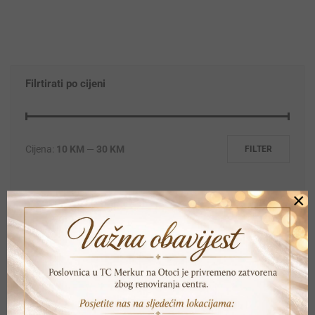
Filrtirati po cijeni
Cijena:
10 KM
—
30 KM
FILTER
×
Kontakt informacije
Gradačačka br.1 TC Otoka
Pon- Sub. 09-21; Ned 10-18
+387 33 615 707