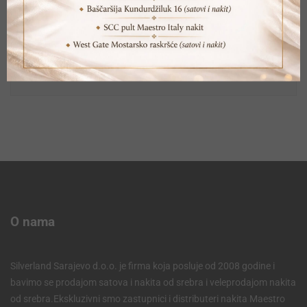
+387 61 931 750
prodaja@silverland.ba
O nama
Silverland Sarajevo d.o.o. je firma koja posluje od 2008 godine i
bavimo se prodajom satova i nakita od srebra i veleprodajom nakita
od srebra.Ekskluzivni smo zastupnici i distributeri nakita Maestro