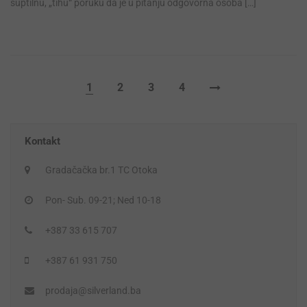
suptilnu, „tihu“ poruku da je u pitanju odgovorna osoba […]
1
2
3
4
Kontakt
Gradačačka br.1 TC Otoka
Pon- Sub. 09-21; Ned 10-18
+387 33 615 707
+387 61 931 750
prodaja@silverland.ba