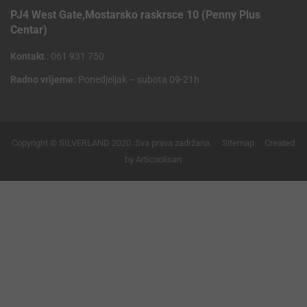
PJ4 West Gate,Mostarsko raskrsce 10 (Penny Plus
Centar)
Kontakt
: 061 931 750
Radno vrijeme:
Ponedjeljak – subota 09-21h
Copyright © SILVERLAND 2020. Sva prava zadržana.
Sitemap
Created
by Articoolisan