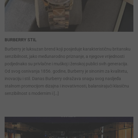
BURBERRY STIL
Burberry je luksuzan brend koji posjeduje karakterističnu britansku
senzibilnost, jako međunarodno priznanje, a njegove vrijednosti
podjednako su privlačne i muškoj i ženskoj publici svih generacija.
Od svog osnivanja 1856. godine, Burberry je sinonim za kvalitetu,
inovaciju i stil. Danas Burberry odražava snagu svog nasljeđa
stalnom promocijom dizajna i inovativnosti, balansirajući klasičnu
senzibilnost s modernim i […]