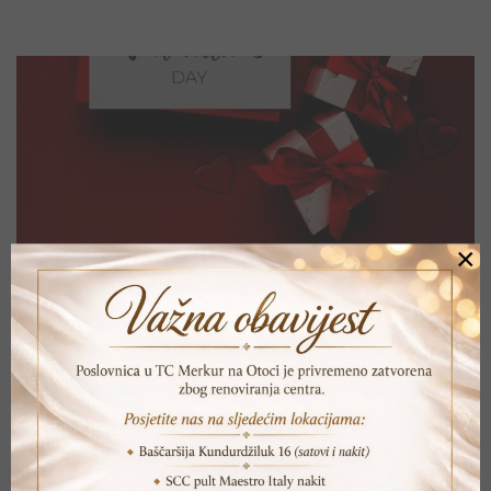
×
SLAVIMO LJUBAV
Jedan od najromanticnijih praznika u nizu mnogobrojnih je
Valentinovo.Valentinovo simbolizira dan zaljubljenih odnosno dan