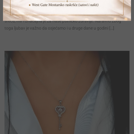
kada zaljubljeni parovi na romantičniji način iskazuju ljubav i pažnju
svojim voljenima.Ljubav je prelijepa emocija koja donosi radost,
sreću, mir i značajna je za naše psihičko zdravlje. Naravno zbog
toga ljubav je važno da osjećamo i u druge dane u godini […]