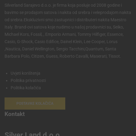
Silverland Sarajevo d.o.o. je firma koja posluje od 2008 godine i
bavimo se prodajom satova i nakita od srebra i veleprodajom nakita
od srebra.Ekskluzivni smo zastupnici i distributeri nakita Maestro
Italy. Brand-ovi satova koje nudimo u našoj prodavnici su, Seiko,
Michael Kors, Fossil, , Emporio Armani, Tommy Hilfiger, Essence,
Casio, G-Shock, Casio Edifice, Dainel Klein, Lee Cooper, Lorus
,Nautica, Daniel Wellington, Sergio Tacchini,Quantum, Santa
Barbara Polo, Citizen, Guess, Roberto Cavalli, Maserati, Tissot.
Uvjeti korištenja
Politika privatnosti
Politika kolačića
POSTAVKE KOLAČIĆA
Kontakt
Silver Land d.o.o.