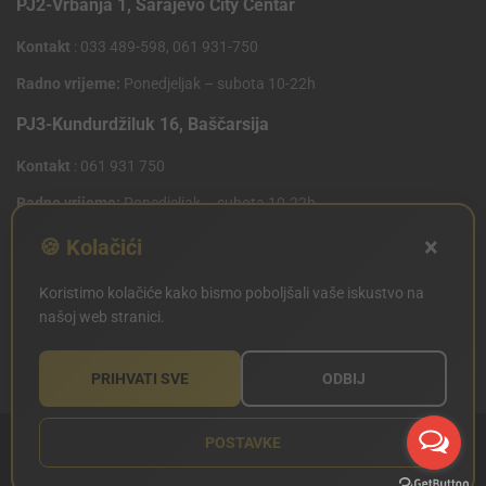
PJ2-Vrbanja 1, Sarajevo City Centar
Kontakt
: 033 489-598, 061 931-750
Radno vrijeme:
Ponedjeljak – subota 10-22h
PJ3-Kundurdžiluk 16, Baščarsija
Kontakt
: 061 931 750
Radno vrijeme:
Ponedjeljak – subota 10-22h
×
PJ4 West Gate,Mostarsko raskrsce 10 (Penny Plus
🍪 Kolačići
Centar)
Koristimo kolačiće kako bismo poboljšali vaše iskustvo na
Kontakt
: 061 931 750
našoj web stranici.
Radno vrijeme:
Ponedjeljak – subota 09-21h
PRIHVATI SVE
ODBIJ
POSTAVKE
Copyright © SILVERLAND 2020. Sva prava zadržana.
Sitemap
Created
by Articoolisan