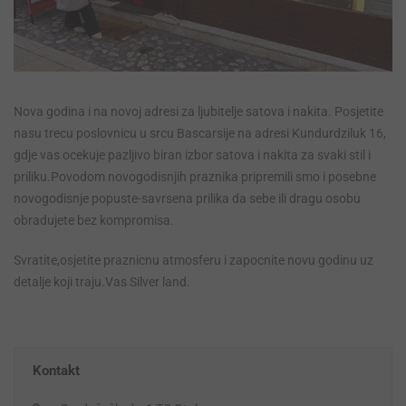
Nova godina i na novoj adresi za ljubitelje satova i nakita. Posjetite
nasu trecu poslovnicu u srcu Bascarsije na adresi Kundurdziluk 16,
gdje vas ocekuje pazljivo biran izbor satova i nakita za svaki stil i
priliku.Povodom novogodisnjih praznika pripremili smo i posebne
novogodisnje popuste-savrsena prilika da sebe ili dragu osobu
obradujete bez kompromisa.
Svratite,osjetite praznicnu atmosferu i zapocnite novu godinu uz
detalje koji traju.Vas Silver land.
Kontakt