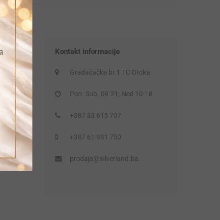
Kontakt informacije
Gradačačka br.1 TC Otoka
Pon- Sub. 09-21; Ned 10-18
+387 33 615 707
+387 61 931 750
prodaja@silverland.ba