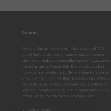
O nama
Silverland Sarajevo d.o.o. je firma koja posluje od 2008
godine i bavimo se prodajom satova i nakita od srebra i
veleprodajom nakita od srebra.Ekskluzivni smo zastupnici 
distributeri nakita Maestro Italy. Brand-ovi satova koje
nudimo u našoj prodavnici su, Seiko, Michael Kors, Fossil, ,
Emporio Armani, Tommy Hilfiger, Essence, Casio, G-Shock,
Casio Edifice, Dainel Klein, Lee Cooper, Lorus ,Nautica, Dani
Wellington, Sergio Tacchini,Quantum, Santa Barbara Polo,
Citizen, Guess, Roberto Cavalli, Maserati, Tissot.
Uvjeti korištenja