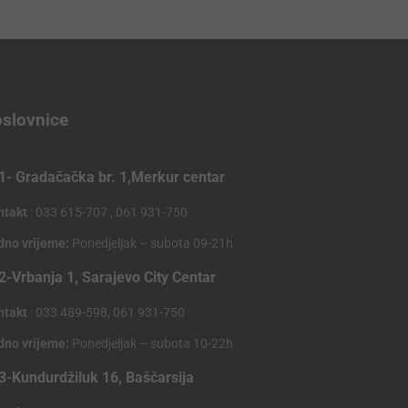
slovnice
1- Gradačačka br. 1,Merkur centar
ntakt
: 033 615-707 , 061 931-750
dno vrijeme:
Ponedjeljak – subota 09-21h
2-Vrbanja 1, Sarajevo City Centar
ntakt
: 033 489-598, 061 931-750
dno vrijeme:
Ponedjeljak – subota 10-22h
3-Kundurdžiluk 16, Baščarsija