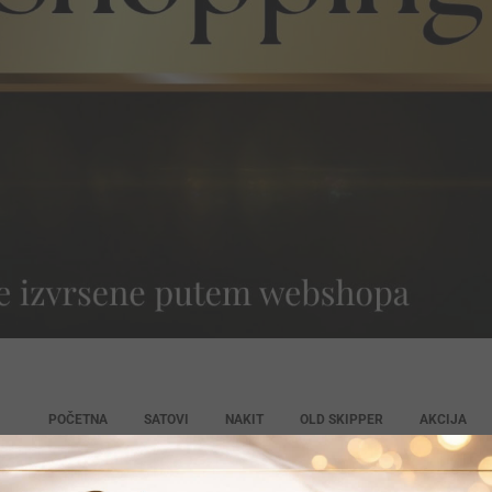
POČETNA
SATOVI
NAKIT
OLD SKIPPER
AKCIJA