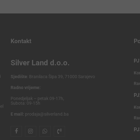
Kontakt
Po
PJ
Silver Land d.o.o.
Ko
i
Sjedište
: Branilaca Šipa 39, 71000 Sarajevo
Ra
Radno vrijeme:
PJ
Ponedjeljak – petak 09-17h,
Subota: 09-15h
el
Ko
E mail:
prodaja@silverland.ba
Ra
PJ