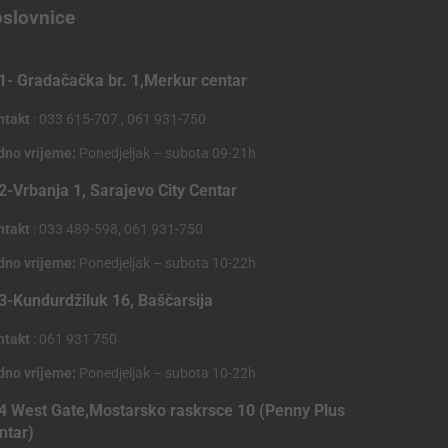
slovnice
1- Gradačačka br. 1,Merkur centar
ntakt
: 033 615-707 , 061 931-750
dno vrijeme:
Ponedjeljak – subota 09-21h
2-Vrbanja 1, Sarajevo City Centar
ntakt
: 033 489-598, 061 931-750
dno vrijeme:
Ponedjeljak – subota 10-22h
3-Kundurdžiluk 16, Baščarsija
ntakt
: 061 931 750
dno vrijeme:
Ponedjeljak – subota 10-22h
4 West Gate,Mostarsko raskrsce 10 (Penny Plus
ntar)