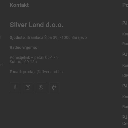
Kontakt
Po
PJ
Silver Land d.o.o.
Ko
i
Sjedište
: Branilaca Šipa 39, 71000 Sarajevo
Ra
Radno vrijeme:
PJ
Ponedjeljak – petak 09-17h,
Subota: 09-15h
el
Ko
E mail:
prodaja@silverland.ba
Ra
PJ
Ko
Ra
PJ
Ce