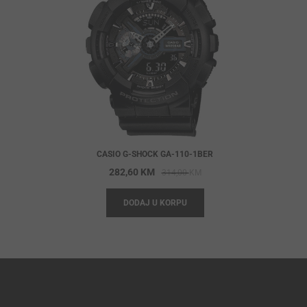
CASIO G-SHOCK GA-110-1BER
riginal
urrent
Original
Current
282,60
KM
314,00
KM
rice
rice
price
price
DODAJ U KORPU
as:
s:
was:
is:
24,00 KM.
61,60 KM.
314,00 KM.
282,60 KM.