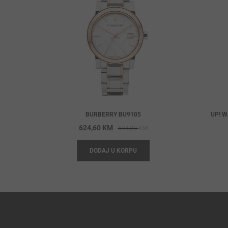
BURBERRY BU9105
UP! W
Original
Current
624,60
KM
694,00
KM
price
price
DODAJ U KORPU
was:
is:
694,00 KM.
624,60 KM.