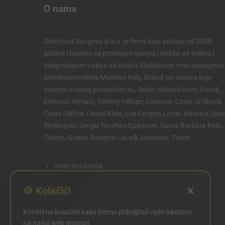
O nama
Silverland Sarajevo d.o.o. je firma koja posluje od 2008
godine i bavimo se prodajom satova i nakita od srebra i
veleprodajom nakita od srebra.Ekskluzivni smo zastupnici 
distributeri nakita Maestro Italy. Brand-ovi satova koje
nudimo u našoj prodavnici su, Seiko, Michael Kors, Fossil, ,
Emporio Armani, Tommy Hilfiger, Essence, Casio, G-Shock,
Casio Edifice, Dainel Klein, Lee Cooper, Lorus ,Nautica, Dani
Wellington, Sergio Tacchini,Quantum, Santa Barbara Polo,
Citizen, Guess, Roberto Cavalli, Maserati, Tissot.
Uvjeti korištenja
Politika privatnosti
×
🍪 Kolačići
Politika kolačića
Koristimo kolačiće kako bismo poboljšali vaše iskustvo
POSTAVKE KOLAČIĆA
na našoj web stranici.