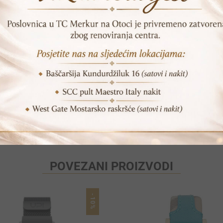
DODAJ U KORPU
SKU:
MK5165
Print
Pošalji prijatelju
POVEZANI PROIZVODI
-10%