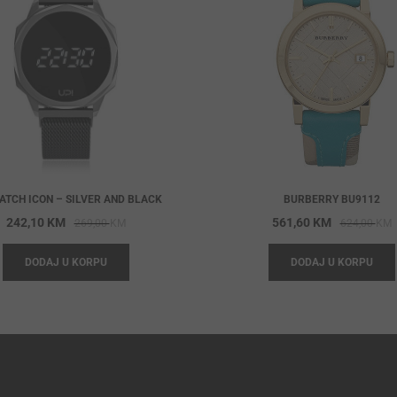
ATCH ICON – SILVER AND BLACK
BURBERRY BU9112
Original
Current
O
C
242,10
KM
561,60
KM
269,00
KM
624,00
KM
price
price
p
p
DODAJ U KORPU
DODAJ U KORPU
was:
is:
w
i
269,00 KM.
242,10 KM.
6
5