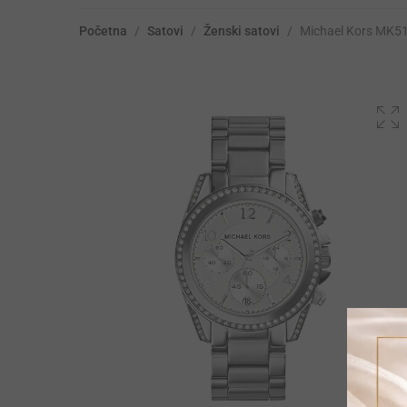
Početna
/
Satovi
/
Ženski satovi
/
Michael Kors MK5