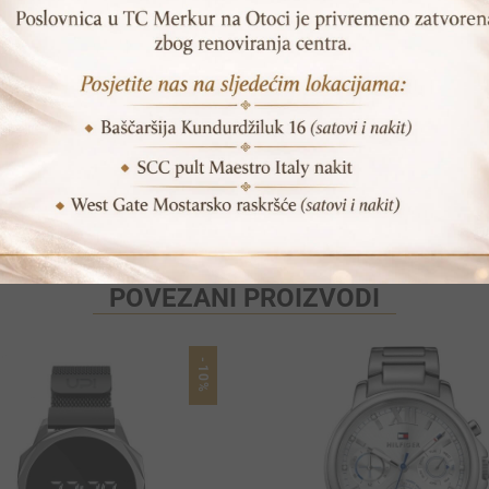
SKU:
ES3204
Print
Pošalji prijatelju
POVEZANI PROIZVODI
-10%