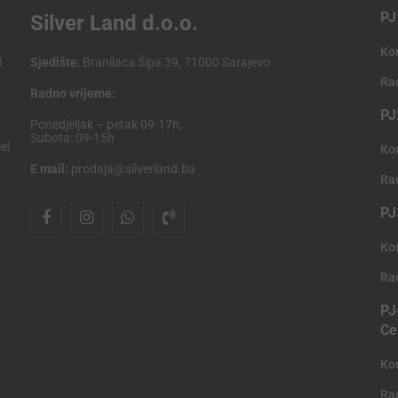
PJ
Silver Land d.o.o.
Ko
i
Sjedište
: Branilaca Šipa 39, 71000 Sarajevo
Ra
Radno vrijeme:
PJ
Ponedjeljak – petak 09-17h,
Subota: 09-15h
el
Ko
E mail:
prodaja@silverland.ba
Ra
PJ
Ko
Ra
PJ
Ce
Ko
Ra