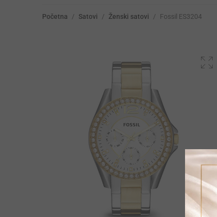
Početna
/
Satovi
/
Ženski satovi
/
Fossil ES3204