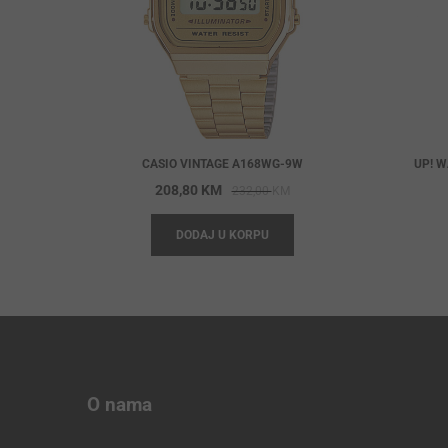
CASIO VINTAGE A168WG-9W
UP! W
Original
Current
208,80
KM
232,00
KM
price
price
DODAJ U KORPU
was:
is:
232,00 KM.
208,80 KM.
O nama