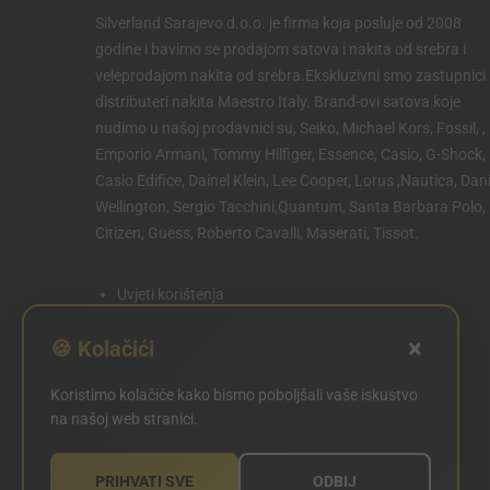
Silverland Sarajevo d.o.o. je firma koja posluje od 2008
godine i bavimo se prodajom satova i nakita od srebra i
veleprodajom nakita od srebra.Ekskluzivni smo zastupnici 
distributeri nakita Maestro Italy. Brand-ovi satova koje
nudimo u našoj prodavnici su, Seiko, Michael Kors, Fossil, ,
Emporio Armani, Tommy Hilfiger, Essence, Casio, G-Shock,
Casio Edifice, Dainel Klein, Lee Cooper, Lorus ,Nautica, Dani
Wellington, Sergio Tacchini,Quantum, Santa Barbara Polo,
Citizen, Guess, Roberto Cavalli, Maserati, Tissot.
Uvjeti korištenja
Politika privatnosti
×
🍪 Kolačići
Politika kolačića
Koristimo kolačiće kako bismo poboljšali vaše iskustvo
POSTAVKE KOLAČIĆA
na našoj web stranici.
PRIHVATI SVE
ODBIJ