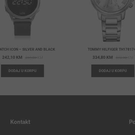
ATCH ICON – SILVER AND BLACK
TOMMY HILFIGER TH17817
Original
Current
O
C
242,10
KM
334,80
KM
269,00
KM
372,00
KM
price
price
p
p
DODAJ U KORPU
DODAJ U KORPU
was:
is:
w
i
269,00 KM.
242,10 KM.
3
3
Kontakt
Po