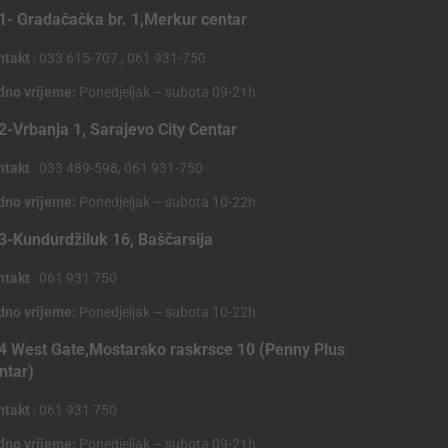
1- Gradačačka br. 1,Merkur centar
ntakt
: 033 615-707 , 061 931-750
dno vrijeme:
Ponedjeljak – subota 09-21h
2-Vrbanja 1, Sarajevo City Centar
ntakt
: 033 489-598, 061 931-750
dno vrijeme:
Ponedjeljak – subota 10-22h
3-Kundurdžiluk 16, Baščarsija
ntakt
: 061 931 750
dno vrijeme:
Ponedjeljak – subota 10-22h
4 West Gate,Mostarsko raskrsce 10 (Penny Plus
ntar)
ntakt
: 061 931 750
dno vrijeme:
Ponedjeljak – subota 09-21h