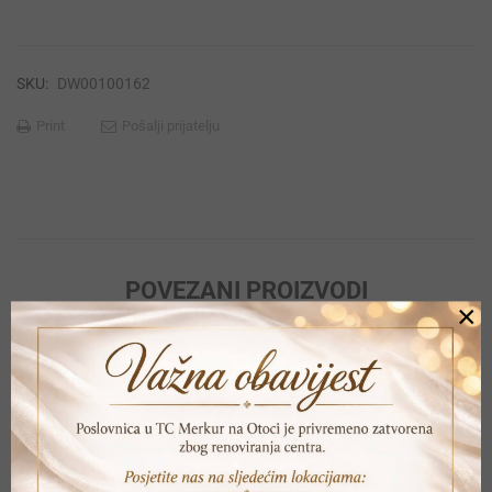
SKU:
DW00100162
Print
Pošalji prijatelju
POVEZANI PROIZVODI
×