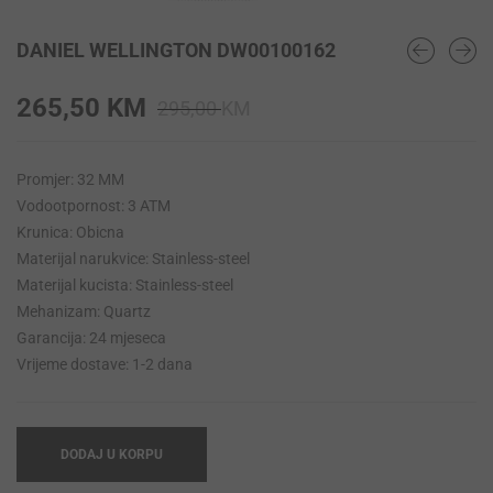
DANIEL WELLINGTON DW00100162
Original
Current
265,50
KM
295,00
KM
price
price
was:
is:
Promjer: 32 MM
295,00 KM.
265,50 KM.
Vodootpornost: 3 ATM
Krunica: Obicna
Materijal narukvice: Stainless-steel
Materijal kucista: Stainless-steel
Mehanizam: Quartz
Garancija: 24 mjeseca
Vrijeme dostave: 1-2 dana
DODAJ U KORPU