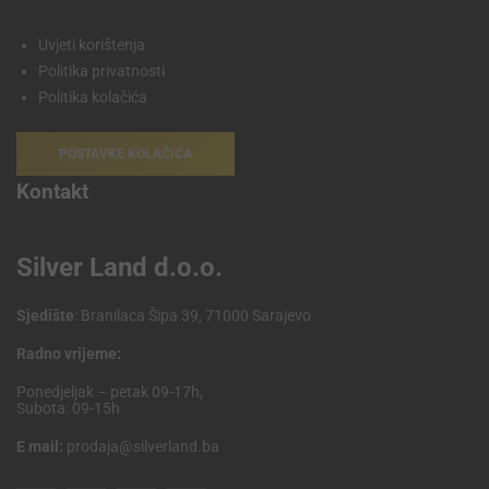
Uvjeti korištenja
Politika privatnosti
Politika kolačića
POSTAVKE KOLAČIĆA
Kontakt
Silver Land d.o.o.
Sjedište
: Branilaca Šipa 39, 71000 Sarajevo
Radno vrijeme:
Ponedjeljak – petak 09-17h,
Subota: 09-15h
E mail:
prodaja@silverland.ba