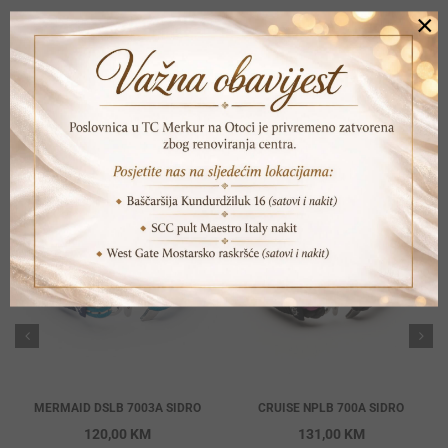
×
POVEZANI PROIZVODI
MERMAID DSLB 7003A SIDRO
CRUISE NPLB 700A SIDRO
120,00
KM
131,00
KM