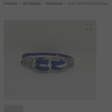
Početna
/
Old Skipper
/
Narukvice
/
Sailor NRBTW 9023S Nautic