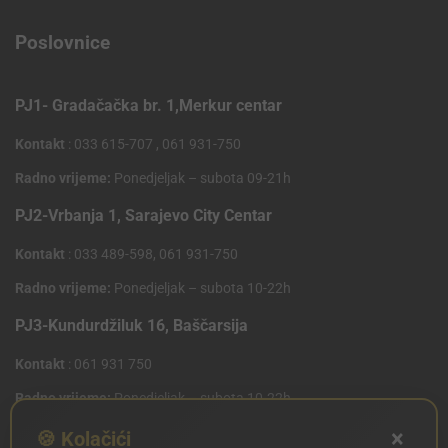
Poslovnice
PJ1- Gradačačka br. 1,Merkur centar
Kontakt
: 033 615-707 , 061 931-750
Radno vrijeme:
Ponedjeljak – subota 09-21h
PJ2-Vrbanja 1, Sarajevo City Centar
Kontakt
: 033 489-598, 061 931-750
Radno vrijeme:
Ponedjeljak – subota 10-22h
PJ3-Kundurdžiluk 16, Baščarsija
Kontakt
: 061 931 750
Radno vrijeme:
Ponedjeljak – subota 10-22h
×
PJ4 West Gate,Mostarsko raskrsce 10 (Penny Plus
🍪 Kolačići