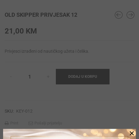
OLD SKIPPER PRIVJESAK 12
21,00
KM
Privjesci izrađeni od nautičkog užeta i čelika.
DODAJ U KORPU
SKU:
KEY-012
Print
Pošalji prijatelju
×