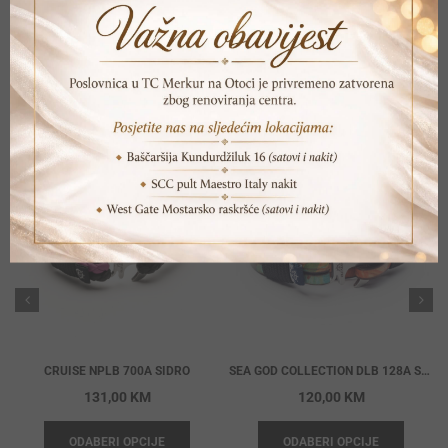
POVEZANI PROIZVODI
CRUISE NPLB 700A SIDRO
SEA GOD COLLECTION DLB 128A SIDRO
131,00
KM
120,00
KM
ODABERI OPCIJE
ODABERI OPCIJE