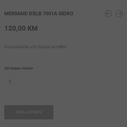
MERMAID DSLB 7001A SIDRO
120,00
KM
Koža,nautičko uže i kopča od čelika
Old Skipper Velicine
S
DODAJ U KORPU