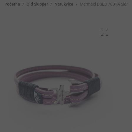
Početna
/
Old Skipper
/
Narukvice
/
Mermaid DSLB 7001A Sidro