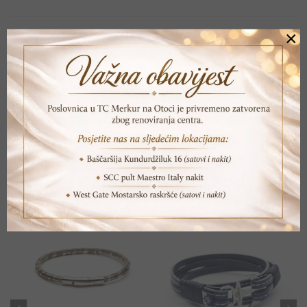
×
SKU:
DSLB 7001A
Print
Pošalji prijatelju
POVEZANI PROIZVODI