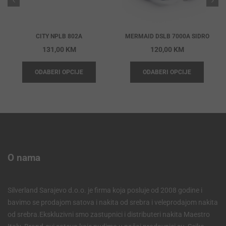
CITY NPLB 802A
MERMAID DSLB 7000A SIDRO
131,00
KM
120,00
KM
ODABERI OPCIJE
ODABERI OPCIJE
O nama
Silverland Sarajevo d.o.o. je firma koja posluje od 2008 godine i
bavimo se prodajom satova i nakita od srebra i veleprodajom nakita
od srebra.Ekskluzivni smo zastupnici i distributeri nakita Maestro