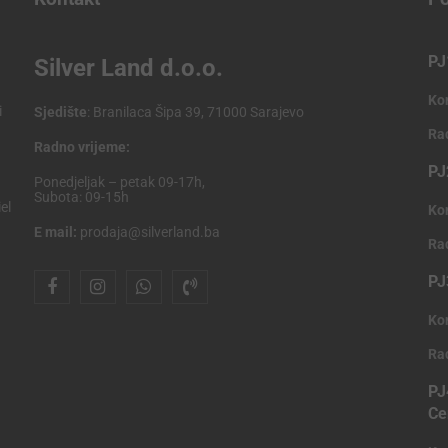
PJ
Silver Land d.o.o.
Ko
i
Sjedište
: Branilaca Šipa 39, 71000 Sarajevo
Ra
Radno vrijeme:
PJ
Ponedjeljak – petak 09-17h,
Subota: 09-15h
el
Ko
E mail:
prodaja@silverland.ba
Ra
PJ
Ko
Ra
PJ
Ce