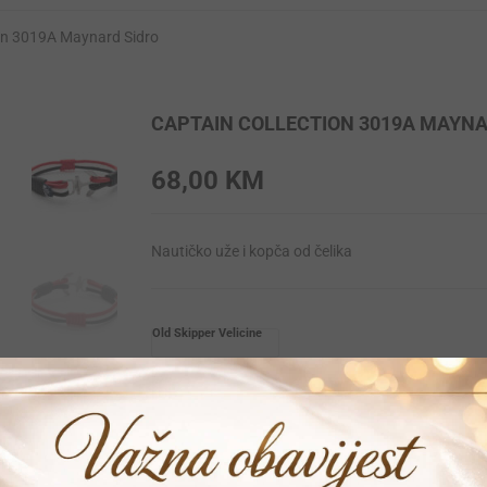
ion 3019A Maynard Sidro
CAPTAIN COLLECTION 3019A MAYNA
68,00
KM
Nautičko uže i kopča od čelika
Old Skipper Velicine
L
M
S