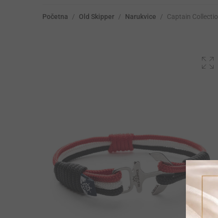
Početna
/
Old Skipper
/
Narukvice
/
Captain Collect