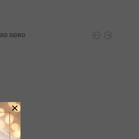
RD SIDRO
×