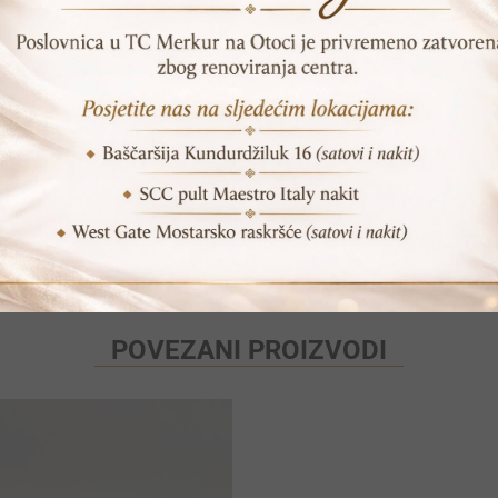
DODAJ U KORPU
SKU:
NRBK 3019A
Print
Pošalji prijatelju
POVEZANI PROIZVODI