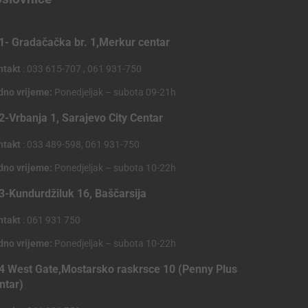
1- Gradačačka br. 1,Merkur centar
ntakt
: 033 615-707 , 061 931-750
dno vrijeme:
Ponedjeljak – subota 09-21h
2-Vrbanja 1, Sarajevo City Centar
ntakt
: 033 489-598, 061 931-750
dno vrijeme:
Ponedjeljak – subota 10-22h
3-Kundurdžiluk 16, Baščarsija
ntakt
: 061 931 750
dno vrijeme:
Ponedjeljak – subota 10-22h
4 West Gate,Mostarsko raskrsce 10 (Penny Plus
ntar)