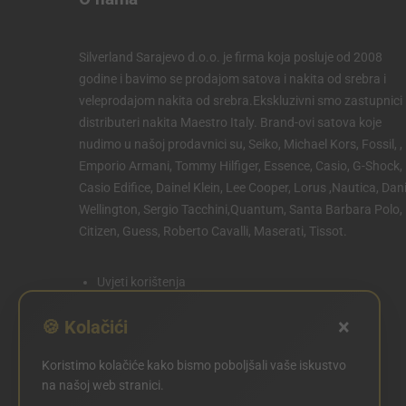
Silverland Sarajevo d.o.o. je firma koja posluje od 2008
godine i bavimo se prodajom satova i nakita od srebra i
veleprodajom nakita od srebra.Ekskluzivni smo zastupnici 
distributeri nakita Maestro Italy. Brand-ovi satova koje
nudimo u našoj prodavnici su, Seiko, Michael Kors, Fossil, ,
Emporio Armani, Tommy Hilfiger, Essence, Casio, G-Shock,
Casio Edifice, Dainel Klein, Lee Cooper, Lorus ,Nautica, Dani
Wellington, Sergio Tacchini,Quantum, Santa Barbara Polo,
Citizen, Guess, Roberto Cavalli, Maserati, Tissot.
Uvjeti korištenja
Politika privatnosti
×
🍪 Kolačići
Politika kolačića
Koristimo kolačiće kako bismo poboljšali vaše iskustvo
POSTAVKE KOLAČIĆA
na našoj web stranici.