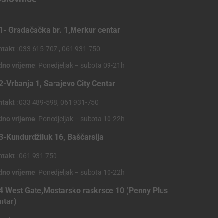
1- Gradačačka br. 1,Merkur centar
ntakt
: 033 615-707 , 061 931-750
dno vrijeme:
Ponedjeljak – subota 09-21h
2-Vrbanja 1, Sarajevo City Centar
ntakt
: 033 489-598, 061 931-750
dno vrijeme:
Ponedjeljak – subota 10-22h
3-Kundurdžiluk 16, Baščarsija
ntakt
: 061 931 750
dno vrijeme:
Ponedjeljak – subota 10-22h
4 West Gate,Mostarsko raskrsce 10 (Penny Plus
ntar)