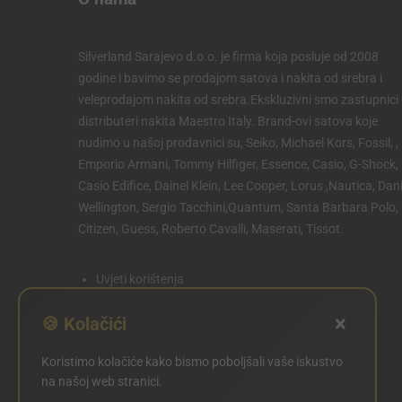
Silverland Sarajevo d.o.o. je firma koja posluje od 2008
godine i bavimo se prodajom satova i nakita od srebra i
veleprodajom nakita od srebra.Ekskluzivni smo zastupnici 
distributeri nakita Maestro Italy. Brand-ovi satova koje
nudimo u našoj prodavnici su, Seiko, Michael Kors, Fossil, ,
Emporio Armani, Tommy Hilfiger, Essence, Casio, G-Shock,
Casio Edifice, Dainel Klein, Lee Cooper, Lorus ,Nautica, Dani
Wellington, Sergio Tacchini,Quantum, Santa Barbara Polo,
Citizen, Guess, Roberto Cavalli, Maserati, Tissot.
Uvjeti korištenja
Politika privatnosti
×
🍪 Kolačići
Politika kolačića
Koristimo kolačiće kako bismo poboljšali vaše iskustvo
POSTAVKE KOLAČIĆA
na našoj web stranici.