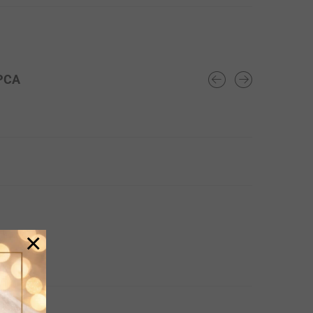
PCA
×