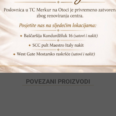
DODAJ U KORPU
SKU:
RPET 002S
Print
Pošalji prijatelju
POVEZANI PROIZVODI