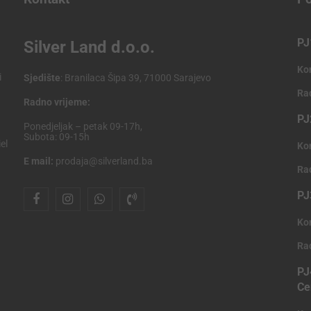
PJ
Silver Land d.o.o.
Ko
i
Sjedište
: Branilaca Šipa 39, 71000 Sarajevo
Ra
Radno vrijeme:
PJ
Ponedjeljak – petak 09-17h,
Subota: 09-15h
el
Ko
E mail:
prodaja@silverland.ba
Ra
PJ
Ko
Ra
PJ
Ce