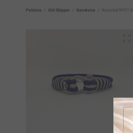
Početna
/
Old Skipper
/
Narukvice
/
Recycled RPET 0