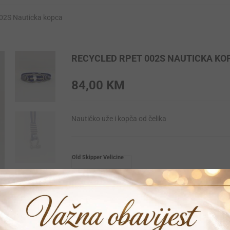
02S Nauticka kopca
RECYCLED RPET 002S NAUTICKA KO
84,00
KM
Nautičko uže i kopča od čelika
Old Skipper Velicine
L
M