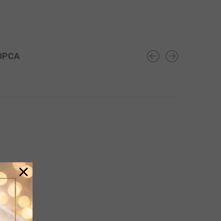
OPCA
×