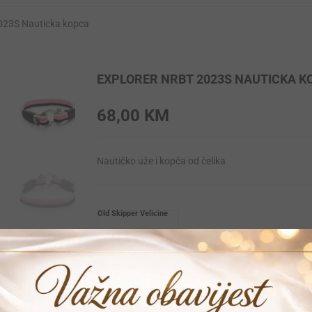
023S Nauticka kopca
EXPLORER NRBT 2023S NAUTICKA K
68,00
KM
Nautičko uže i kopča od čelika
Old Skipper Velicine
S