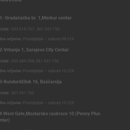
1- Gradačačka br. 1,Merkur centar
ntakt
: 033 615-707 , 061 931-750
dno vrijeme:
Ponedjeljak – subota 09-21h
2-Vrbanja 1, Sarajevo City Centar
ntakt
: 033 489-598, 061 931-750
dno vrijeme:
Ponedjeljak – subota 10-22h
3-Kundurdžiluk 16, Baščarsija
ntakt
: 061 931 750
dno vrijeme:
Ponedjeljak – subota 10-22h
4 West Gate,Mostarsko raskrsce 10 (Penny Plus
ntar)