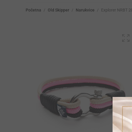
Početna
/
Old Skipper
/
Narukvice
/
Explorer NRBT 2