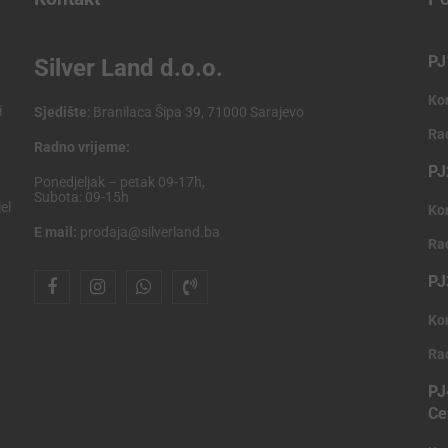
PJ
Silver Land d.o.o.
Ko
i
Sjedište
: Branilaca Šipa 39, 71000 Sarajevo
Ra
Radno vrijeme:
PJ
Ponedjeljak – petak 09-17h,
Subota: 09-15h
el
Ko
E mail:
prodaja@silverland.ba
Ra
PJ
Ko
Ra
PJ
Ce