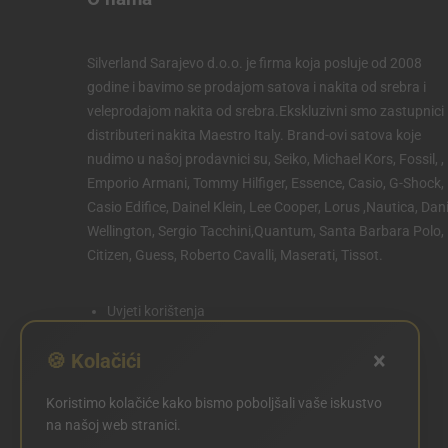
Silverland Sarajevo d.o.o. je firma koja posluje od 2008
godine i bavimo se prodajom satova i nakita od srebra i
veleprodajom nakita od srebra.Ekskluzivni smo zastupnici 
distributeri nakita Maestro Italy. Brand-ovi satova koje
nudimo u našoj prodavnici su, Seiko, Michael Kors, Fossil, ,
Emporio Armani, Tommy Hilfiger, Essence, Casio, G-Shock,
Casio Edifice, Dainel Klein, Lee Cooper, Lorus ,Nautica, Dani
Wellington, Sergio Tacchini,Quantum, Santa Barbara Polo,
Citizen, Guess, Roberto Cavalli, Maserati, Tissot.
Uvjeti korištenja
Politika privatnosti
×
🍪 Kolačići
Politika kolačića
Koristimo kolačiće kako bismo poboljšali vaše iskustvo
POSTAVKE KOLAČIĆA
na našoj web stranici.