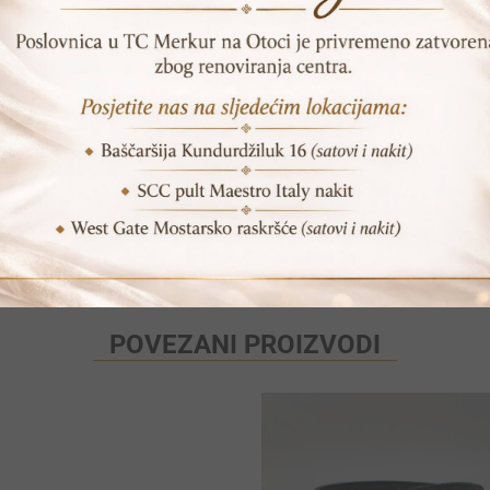
DODAJ U KORPU
SKU:
NRBT 2023S
Print
Pošalji prijatelju
POVEZANI PROIZVODI