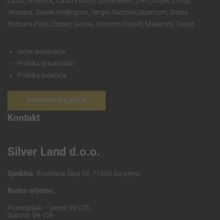
Casio, G-Shock, Casio Edifice, Dainel Klein, Lee Cooper, Lorus
,Nautica, Daniel Wellington, Sergio Tacchini,Quantum, Santa
Barbara Polo, Citizen, Guess, Roberto Cavalli, Maserati, Tissot.
Uvjeti korištenja
Politika privatnosti
Politika kolačića
POSTAVKE KOLAČIĆA
Kontakt
Silver Land d.o.o.
Sjedište
: Branilaca Šipa 39, 71000 Sarajevo
Radno vrijeme:
Ponedjeljak – petak 09-17h,
Subota: 09-15h