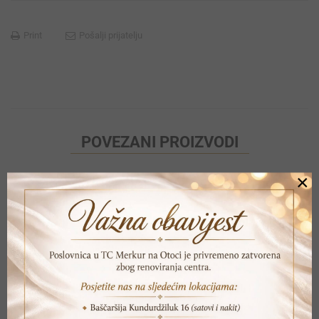
Print
Pošalji prijatelju
POVEZANI PROIZVODI
×