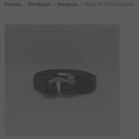
Početna
/
Old Skipper
/
Narukvice
/
Viking LB 1073S Nauticka k