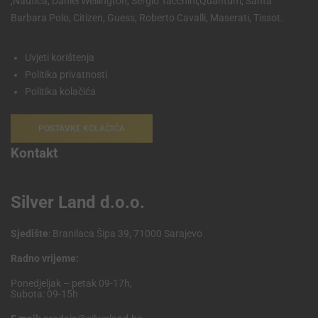
,Nautica, Daniel Wellington, Sergio Tacchini,Quantum, Santa
Barbara Polo, Citizen, Guess, Roberto Cavalli, Maserati, Tissot.
Uvjeti korištenja
Politika privatnosti
Politika kolačića
POSTAVKE KOLAČIĆA
Kontakt
Silver Land d.o.o.
Sjedište
: Branilaca Šipa 39, 71000 Sarajevo
Radno vrijeme:
Ponedjeljak – petak 09-17h,
Subota: 09-15h