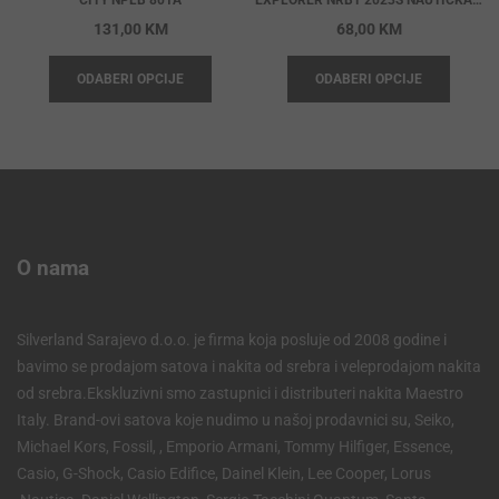
131,00
KM
68,00
KM
ODABERI OPCIJE
ODABERI OPCIJE
O nama
Silverland Sarajevo d.o.o. je firma koja posluje od 2008 godine i
bavimo se prodajom satova i nakita od srebra i veleprodajom nakita
od srebra.Ekskluzivni smo zastupnici i distributeri nakita Maestro
Italy. Brand-ovi satova koje nudimo u našoj prodavnici su, Seiko,
Michael Kors, Fossil, , Emporio Armani, Tommy Hilfiger, Essence,
Casio, G-Shock, Casio Edifice, Dainel Klein, Lee Cooper, Lorus