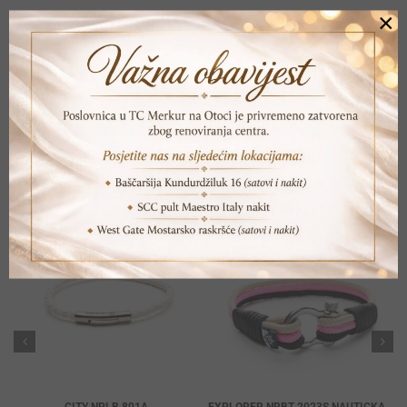
×
Print
Pošalji prijatelju
POVEZANI PROIZVODI
CITY NPLB 801A
EXPLORER NRBT 2023S NAUTICKA KOPCA