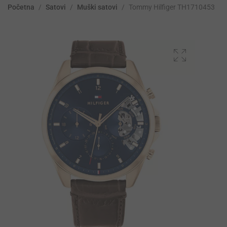
Početna
/
Satovi
/
Muški satovi
/
Tommy Hilfiger TH1710453