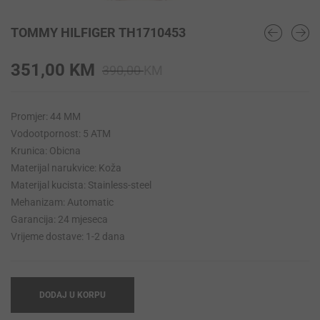
TOMMY HILFIGER TH1710453
Original
Current
351,00
KM
390,00
KM
price
price
was:
is:
Promjer: 44 MM
390,00 KM.
351,00 KM.
Vodootpornost: 5 ATM
Krunica: Obicna
Materijal narukvice: Koža
Materijal kucista: Stainless-steel
Mehanizam: Automatic
Garancija: 24 mjeseca
Vrijeme dostave: 1-2 dana
DODAJ U KORPU