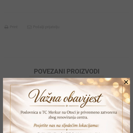
Print
Pošalji prijatelju
POVEZANI PROIZVODI
×