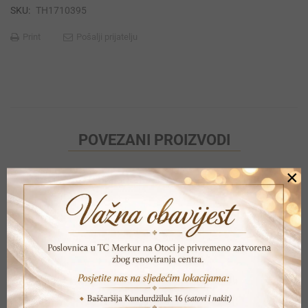
SKU:
TH1710395
Print
Pošalji prijatelju
POVEZANI PROIZVODI
×