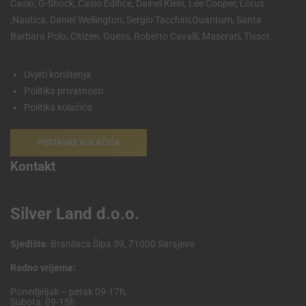
Casio, G-Shock, Casio Edifice, Dainel Klein, Lee Cooper, Lorus
,Nautica, Daniel Wellington, Sergio Tacchini,Quantum, Santa
Barbara Polo, Citizen, Guess, Roberto Cavalli, Maserati, Tissot.
Uvjeti korištenja
Politika privatnosti
Politika kolačića
POSTAVKE KOLAČIĆA
Kontakt
Silver Land d.o.o.
Sjedište
: Branilaca Šipa 39, 71000 Sarajevo
Radno vrijeme:
Ponedjeljak – petak 09-17h,
Subota: 09-15h