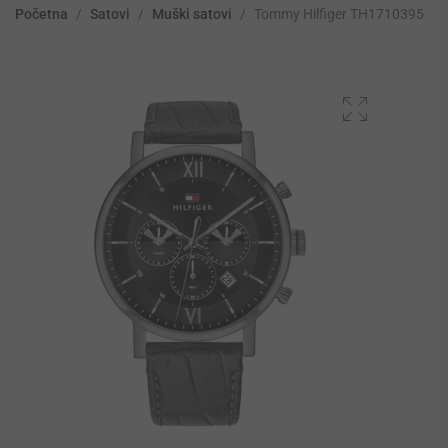
Početna
/
Satovi
/
Muški satovi
/
Tommy Hilfiger TH1710395