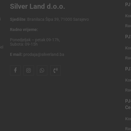
PJ
Silver Land d.o.o.
Ko
i
Sjedište
: Branilaca Šipa 39, 71000 Sarajevo
Ra
Radno vrijeme:
PJ
Ponedjeljak – petak 09-17h,
Subota: 09-15h
el
Ko
E mail:
prodaja@silverland.ba
Ra
PJ
Ko
Ra
PJ
Ce
Ko
Ra