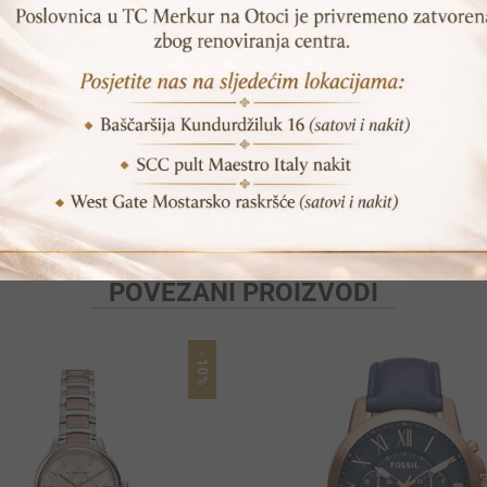
Print
Pošalji prijatelju
POVEZANI PROIZVODI
-10%