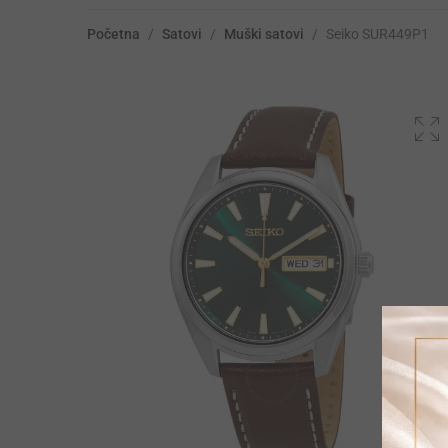
Početna
/
Satovi
/
Muški satovi
/
Seiko SUR449P1