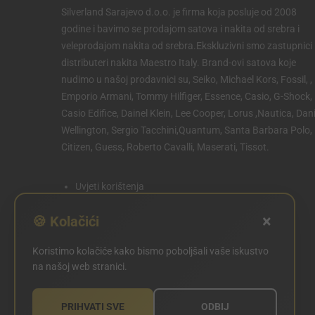
Silverland Sarajevo d.o.o. je firma koja posluje od 2008
godine i bavimo se prodajom satova i nakita od srebra i
veleprodajom nakita od srebra.Ekskluzivni smo zastupnici 
distributeri nakita Maestro Italy. Brand-ovi satova koje
nudimo u našoj prodavnici su, Seiko, Michael Kors, Fossil, ,
Emporio Armani, Tommy Hilfiger, Essence, Casio, G-Shock,
Casio Edifice, Dainel Klein, Lee Cooper, Lorus ,Nautica, Dani
Wellington, Sergio Tacchini,Quantum, Santa Barbara Polo,
Citizen, Guess, Roberto Cavalli, Maserati, Tissot.
Uvjeti korištenja
Politika privatnosti
×
🍪 Kolačići
Politika kolačića
Koristimo kolačiće kako bismo poboljšali vaše iskustvo
POSTAVKE KOLAČIĆA
na našoj web stranici.
PRIHVATI SVE
ODBIJ