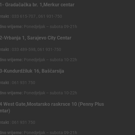
1- Gradačačka br. 1,Merkur centar
ntakt
: 033 615-707 , 061 931-750
dno vrijeme:
Ponedjeljak – subota 09-21h
2-Vrbanja 1, Sarajevo City Centar
ntakt
: 033 489-598, 061 931-750
dno vrijeme:
Ponedjeljak – subota 10-22h
3-Kundurdžiluk 16, Baščarsija
ntakt
: 061 931 750
dno vrijeme:
Ponedjeljak – subota 10-22h
4 West Gate,Mostarsko raskrsce 10 (Penny Plus
ntar)
ntakt
: 061 931 750
dno vrijeme:
Ponedjeljak – subota 09-21h