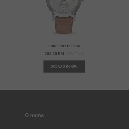
BURBERRY BU9904
Original
Current
763,20
KM
848,00
KM
price
price
DODAJ U KORPU
was:
is:
848,00 KM.
763,20 KM.
O nama