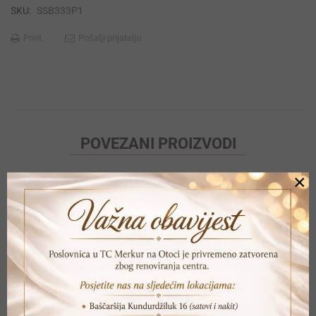
SKU:
SSB333P1
Print
Pošalji prijatelju
POVEZANI PROIZVODI
×