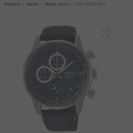
Početna
/
Satovi
/
Muški satovi
/
Seiko SSB333P1