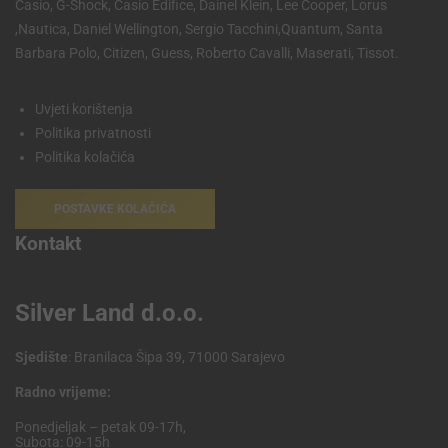
Casio, G-Shock, Casio Edifice, Dainel Klein, Lee Cooper, Lorus
,Nautica, Daniel Wellington, Sergio Tacchini,Quantum, Santa
Barbara Polo, Citizen, Guess, Roberto Cavalli, Maserati, Tissot.
Uvjeti korištenja
Politika privatnosti
Politika kolačića
POSTAVKE KOLAČIĆA
Kontakt
Silver Land d.o.o.
Sjedište
: Branilaca Šipa 39, 71000 Sarajevo
Radno vrijeme:
Ponedjeljak – petak 09-17h,
Subota: 09-15h