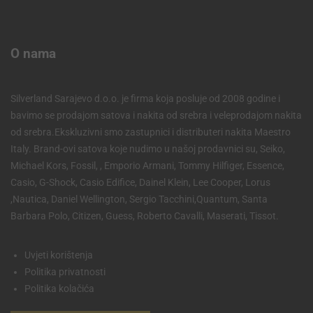
O nama
Silverland Sarajevo d.o.o. je firma koja posluje od 2008 godine i
bavimo se prodajom satova i nakita od srebra i veleprodajom nakita
od srebra.Ekskluzivni smo zastupnici i distributeri nakita Maestro
Italy. Brand-ovi satova koje nudimo u našoj prodavnici su, Seiko,
Michael Kors, Fossil, , Emporio Armani, Tommy Hilfiger, Essence,
Casio, G-Shock, Casio Edifice, Dainel Klein, Lee Cooper, Lorus
,Nautica, Daniel Wellington, Sergio Tacchini,Quantum, Santa
Barbara Polo, Citizen, Guess, Roberto Cavalli, Maserati, Tissot.
Uvjeti korištenja
Politika privatnosti
Politika kolačića