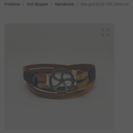
Početna
/
Old Skipper
/
Narukvice
/
Sea god DLB 128J Moto kop