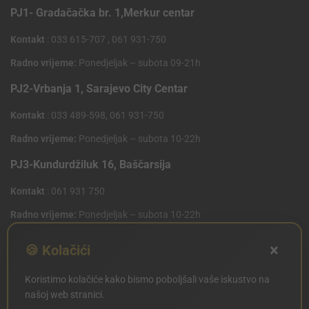
PJ1- Gradačačka br. 1,Merkur centar
Kontakt
: 033 615-707 , 061 931-750
Radno vrijeme:
Ponedjeljak – subota 09-21h
PJ2-Vrbanja 1, Sarajevo City Centar
Kontakt
: 033 489-598, 061 931-750
Radno vrijeme:
Ponedjeljak – subota 10-22h
PJ3-Kundurdžiluk 16, Baščarsija
Kontakt
: 061 931 750
Radno vrijeme:
Ponedjeljak – subota 10-22h
PJ4 West Gate,Mostarsko raskrsce 10 (Penny Plus
×
🍪 Kolačići
Centar)
Koristimo kolačiće kako bismo poboljšali vaše iskustvo na
Kontakt
: 061 931 750
našoj web stranici.
Radno vrijeme:
Ponedjeljak – subota 09-21h