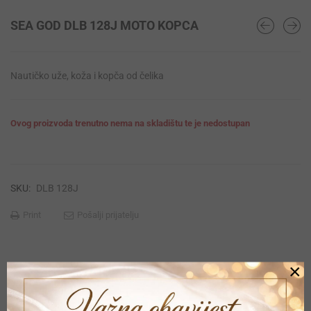
SEA GOD DLB 128J MOTO KOPCA
Nautičko uže, koža i kopča od čelika
Ovog proizvoda trenutno nema na skladištu te je nedostupan
SKU:
DLB 128J
Print
Pošalji prijatelju
×