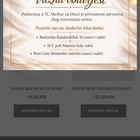
POVEZANI PROIZVODI
SAILOR NRBTW 9015A SIDRO
CRUISE NPLB 700S NAUTICKA KOPCA
68,00
KM
131,00
KM
ODABERI OPCIJE
ODABERI OPCIJE