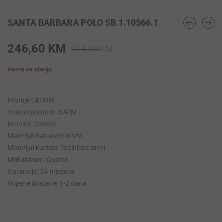
SANTA BARBARA POLO SB.1.10566.1
Original
Current
246,60
KM
274,00
KM
price
price
Nema na stanju
was:
is:
274,00 KM.
246,60 KM.
Promjer: 41MM
Vodootpornost: 3 ATM
Krunica: Obicna
Materijal narukvice:Koza
Materijal kucista: Stainless-steel
Mehanizam: Quartz
Garancija: 24 mjeseca
Vrijeme dostave: 1-2 dana