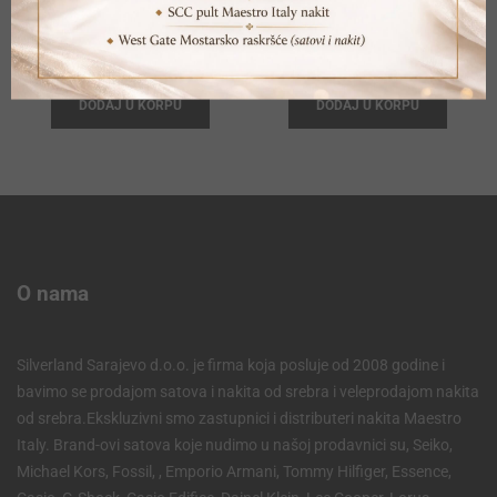
BURBERRY BU9205
BURBERRY BU9904
Original
Current
Origina
Current
621,90
KM
763,20
KM
691,00
KM
848,00
KM
price
price
price
price
DODAJ U KORPU
DODAJ U KORPU
was:
is:
was:
is:
691,00 KM.
621,90 KM.
848,00 
763,20 
O nama
Silverland Sarajevo d.o.o. je firma koja posluje od 2008 godine i
bavimo se prodajom satova i nakita od srebra i veleprodajom nakita
od srebra.Ekskluzivni smo zastupnici i distributeri nakita Maestro
Italy. Brand-ovi satova koje nudimo u našoj prodavnici su, Seiko,
Michael Kors, Fossil, , Emporio Armani, Tommy Hilfiger, Essence,