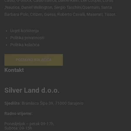
Casio, G-Shock, Casio Edifice, Dainel Klein, Lee Cooper, Lorus
,Nautica, Daniel Wellington, Sergio Tacchini,Quantum, Santa
Barbara Polo, Citizen, Guess, Roberto Cavalli, Maserati, Tissot.
Uvjeti korištenja
Politika privatnosti
Politika kolačića
POSTAVKE KOLAČIĆA
Kontakt
Silver Land d.o.o.
Sjedište
: Branilaca Šipa 39, 71000 Sarajevo
Radno vrijeme:
Ponedjeljak – petak 09-17h,
Subota: 09-15h