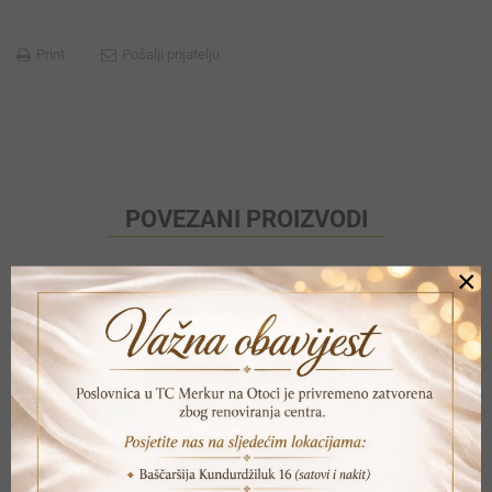
Print
Pošalji prijatelju
POVEZANI PROIZVODI
×