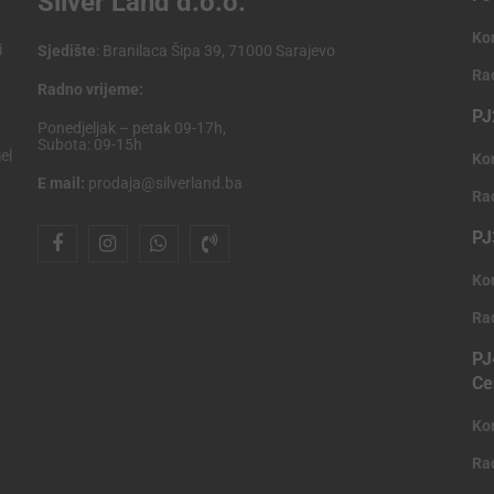
Silver Land d.o.o.
Ko
i
Sjedište
: Branilaca Šipa 39, 71000 Sarajevo
Ra
Radno vrijeme:
PJ
Ponedjeljak – petak 09-17h,
Subota: 09-15h
el
Ko
E mail:
prodaja@silverland.ba
Ra
PJ
Ko
Ra
PJ
Ce
Ko
Ra