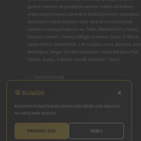
godine i bavimo se prodajom satova i nakita od srebra i
veleprodajom nakita od srebra.Ekskluzivni smo zastupnici 
distributeri nakita Maestro Italy. Brand-ovi satova koje
nudimo u našoj prodavnici su, Seiko, Michael Kors, Fossil, ,
Emporio Armani, Tommy Hilfiger, Essence, Casio, G-Shock,
Casio Edifice, Dainel Klein, Lee Cooper, Lorus ,Nautica, Dani
Wellington, Sergio Tacchini,Quantum, Santa Barbara Polo,
Citizen, Guess, Roberto Cavalli, Maserati, Tissot.
Uvjeti korištenja
Politika privatnosti
×
🍪 Kolačići
Politika kolačića
Koristimo kolačiće kako bismo poboljšali vaše iskustvo
POSTAVKE KOLAČIĆA
na našoj web stranici.
PRIHVATI SVE
ODBIJ