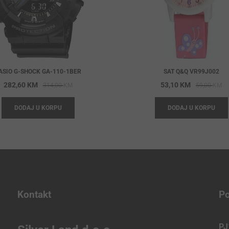
ASIO G-SHOCK GA-110-1BER
SAT Q&Q VR99J002
Original
Current
Or
Cu
282,60
KM
53,10
KM
314,00
KM
59,00
KM
price
price
pr
pr
DODAJ U KORPU
DODAJ U KORPU
was:
is:
wa
is:
314,00 KM.
282,60 KM.
59
53
Kontakt
Po
PJ