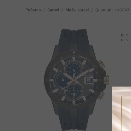
Početna
/
Satovi
/
Muški satovi
/
Quantum HNG893.