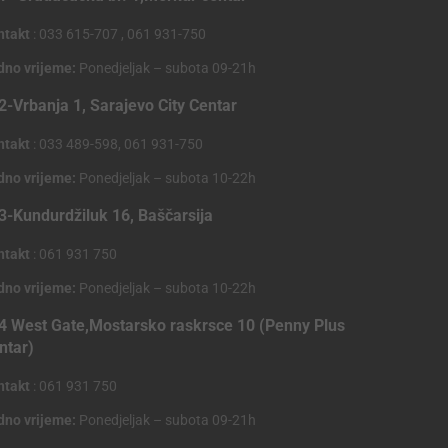
ntakt
: 033 615-707 , 061 931-750
dno vrijeme:
Ponedjeljak – subota 09-21h
2-Vrbanja 1, Sarajevo City Centar
ntakt
: 033 489-598, 061 931-750
dno vrijeme:
Ponedjeljak – subota 10-22h
3-Kundurdžiluk 16, Baščarsija
ntakt
: 061 931 750
dno vrijeme:
Ponedjeljak – subota 10-22h
4 West Gate,Mostarsko raskrsce 10 (Penny Plus
ntar)
ntakt
: 061 931 750
dno vrijeme:
Ponedjeljak – subota 09-21h