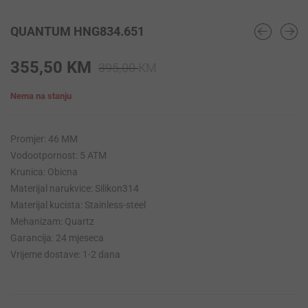
QUANTUM HNG834.651
Original
Current
355,50
KM
395,00
KM
price
price
Nema na stanju
was:
is:
395,00 KM.
355,50 KM.
Promjer: 46 MM
Vodootpornost: 5 ATM
Krunica: Obicna
Materijal narukvice: Silikon314
Materijal kucista: Stainless-steel
Mehanizam: Quartz
Garancija: 24 mjeseca
Vrijeme dostave: 1-2 dana