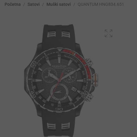
Početna
/
Satovi
/
Muški satovi
/
QUANTUM HNG834.651