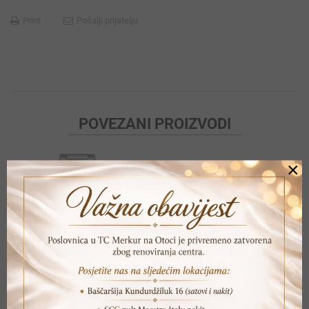
Print
Pošalji prijatelju
POVEZANI PROIZVODI
×