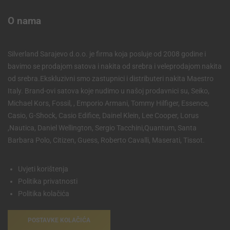
O nama
Silverland Sarajevo d.o.o. je firma koja posluje od 2008 godine i
bavimo se prodajom satova i nakita od srebra i veleprodajom nakita
od srebra.Ekskluzivni smo zastupnici i distributeri nakita Maestro
Italy. Brand-ovi satova koje nudimo u našoj prodavnici su, Seiko,
Michael Kors, Fossil, , Emporio Armani, Tommy Hilfiger, Essence,
Casio, G-Shock, Casio Edifice, Dainel Klein, Lee Cooper, Lorus
,Nautica, Daniel Wellington, Sergio Tacchini,Quantum, Santa
Barbara Polo, Citizen, Guess, Roberto Cavalli, Maserati, Tissot.
Uvjeti korištenja
Politika privatnosti
Politika kolačića
POSTAVKE KOLAČIĆA