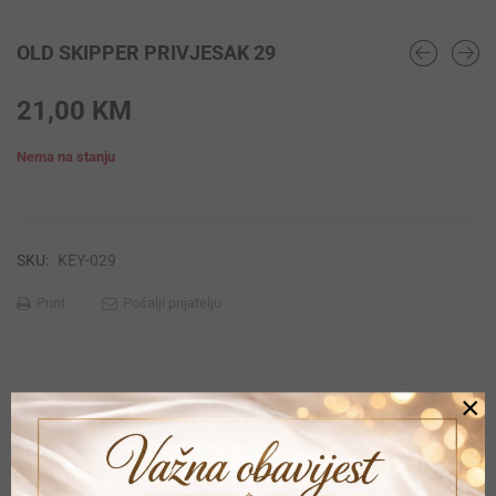
OLD SKIPPER PRIVJESAK 29
21,00
KM
Nema na stanju
SKU:
KEY-029
Print
Pošalji prijatelju
×
POVEZANI PROIZVODI