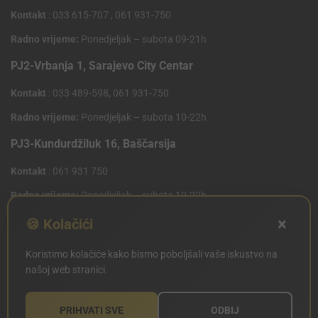
Kontakt
: 033 615-707 , 061 931-750
Radno vrijeme:
Ponedjeljak – subota 09-21h
PJ2-Vrbanja 1, Sarajevo City Centar
Kontakt
: 033 489-598, 061 931-750
Radno vrijeme:
Ponedjeljak – subota 10-22h
PJ3-Kundurdžiluk 16, Baščarsija
Kontakt
: 061 931 750
Radno vrijeme:
Ponedjeljak – subota 10-22h
×
PJ4 West Gate,Mostarsko raskrsce 10 (Penny Plus
🍪 Kolačići
Centar)
Koristimo kolačiće kako bismo poboljšali vaše iskustvo na
Kontakt
: 061 931 750
našoj web stranici.
Radno vrijeme:
Ponedjeljak – subota 09-21h
PRIHVATI SVE
ODBIJ