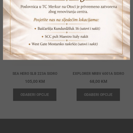
SEA HERO SLB 223A SIDRO
EXPLORER NRBV 6001A SIDRO
105,00
KM
68,00
KM
ODABERI OPCIJE
ODABERI OPCIJE