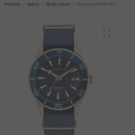
Početna
/
Satovi
/
Muški satovi
/
Nautica NAPPBF907