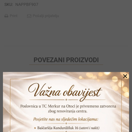
SKU:
NAPPBF907
Print
Pošalji prijatelju
POVEZANI PROIZVODI
×