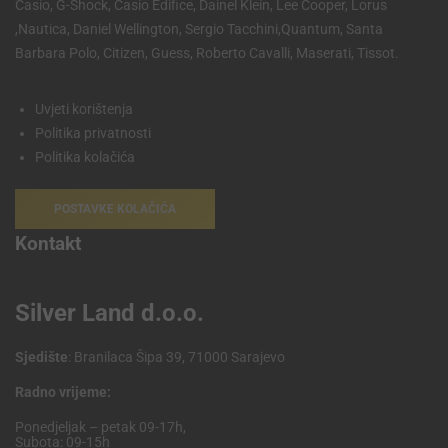
Casio, G-Shock, Casio Edifice, Dainel Klein, Lee Cooper, Lorus
,Nautica, Daniel Wellington, Sergio Tacchini,Quantum, Santa
Barbara Polo, Citizen, Guess, Roberto Cavalli, Maserati, Tissot.
Uvjeti korištenja
Politika privatnosti
Politika kolačića
POSTAVKE KOLAČIĆA
Kontakt
Silver Land d.o.o.
Sjedište
: Branilaca Šipa 39, 71000 Sarajevo
Radno vrijeme:
Ponedjeljak – petak 09-17h,
Subota: 09-15h