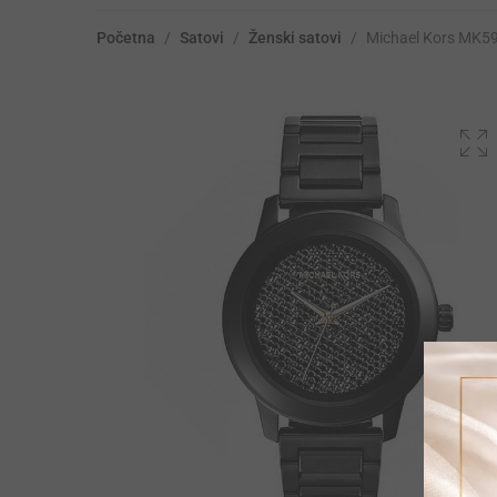
Početna
/
Satovi
/
Ženski satovi
/
Michael Kors MK5