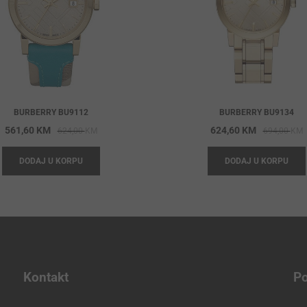
BURBERRY BU9112
BURBERRY BU9134
Original
Current
O
C
561,60
KM
624,60
KM
624,00
KM
694,00
KM
price
price
p
p
DODAJ U KORPU
DODAJ U KORPU
was:
is:
w
i
624,00 KM.
561,60 KM.
6
6
Kontakt
Po