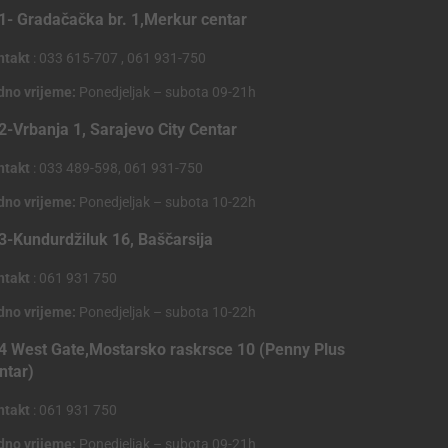
1- Gradačačka br. 1,Merkur centar
ntakt
: 033 615-707 , 061 931-750
dno vrijeme:
Ponedjeljak – subota 09-21h
2-Vrbanja 1, Sarajevo City Centar
ntakt
: 033 489-598, 061 931-750
dno vrijeme:
Ponedjeljak – subota 10-22h
3-Kundurdžiluk 16, Baščarsija
ntakt
: 061 931 750
dno vrijeme:
Ponedjeljak – subota 10-22h
4 West Gate,Mostarsko raskrsce 10 (Penny Plus
ntar)
ntakt
: 061 931 750
dno vrijeme:
Ponedjeljak – subota 09-21h