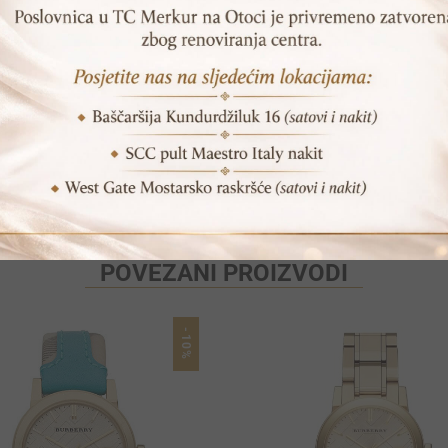
SKU:
MK5999
Print
Pošalji prijatelju
POVEZANI PROIZVODI
-10%