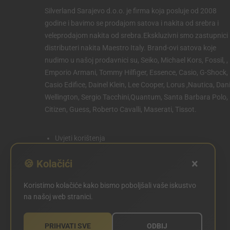
Silverland Sarajevo d.o.o. je firma koja posluje od 2008
godine i bavimo se prodajom satova i nakita od srebra i
veleprodajom nakita od srebra.Ekskluzivni smo zastupnici 
distributeri nakita Maestro Italy. Brand-ovi satova koje
nudimo u našoj prodavnici su, Seiko, Michael Kors, Fossil, ,
Emporio Armani, Tommy Hilfiger, Essence, Casio, G-Shock,
Casio Edifice, Dainel Klein, Lee Cooper, Lorus ,Nautica, Dani
Wellington, Sergio Tacchini,Quantum, Santa Barbara Polo,
Citizen, Guess, Roberto Cavalli, Maserati, Tissot.
Uvjeti korištenja
Politika privatnosti
×
🍪 Kolačići
Politika kolačića
Koristimo kolačiće kako bismo poboljšali vaše iskustvo
POSTAVKE KOLAČIĆA
na našoj web stranici.
PRIHVATI SVE
ODBIJ