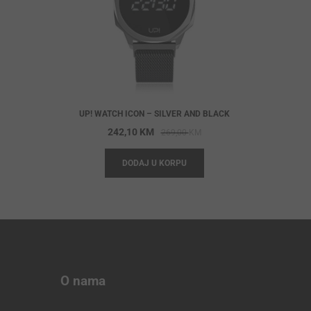
UP! WATCH ICON – SILVER AND BLACK
Original
Current
242,10
KM
269,00
KM
price
price
DODAJ U KORPU
was:
is:
269,00 KM.
242,10 KM.
O nama