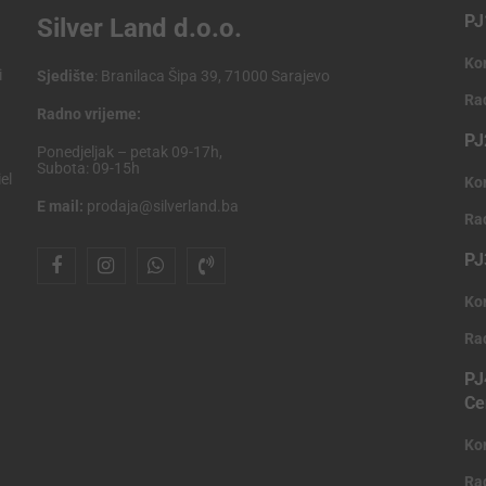
PJ
Silver Land d.o.o.
Ko
i
Sjedište
: Branilaca Šipa 39, 71000 Sarajevo
Ra
Radno vrijeme:
PJ
Ponedjeljak – petak 09-17h,
Subota: 09-15h
el
Ko
E mail:
prodaja@silverland.ba
Ra
PJ
Ko
Ra
PJ
Ce
Ko
Ra