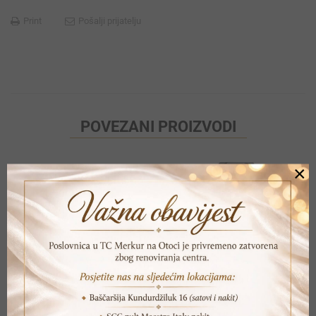
Print
Pošalji prijatelju
POVEZANI PROIZVODI
×