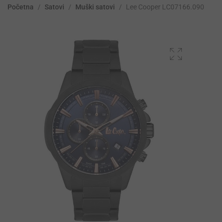
Početna
/
Satovi
/
Muški satovi
/
Lee Cooper LC07166.090