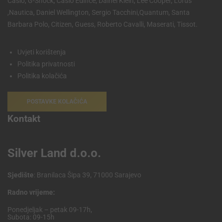
Casio, G-Shock, Casio Edifice, Dainel Klein, Lee Cooper, Lorus
,Nautica, Daniel Wellington, Sergio Tacchini,Quantum, Santa
Barbara Polo, Citizen, Guess, Roberto Cavalli, Maserati, Tissot.
Uvjeti korištenja
Politika privatnosti
Politika kolačića
POSTAVKE KOLAČIĆA
Kontakt
Silver Land d.o.o.
Sjedište
: Branilaca Šipa 39, 71000 Sarajevo
Radno vrijeme:
Ponedjeljak – petak 09-17h,
Subota: 09-15h