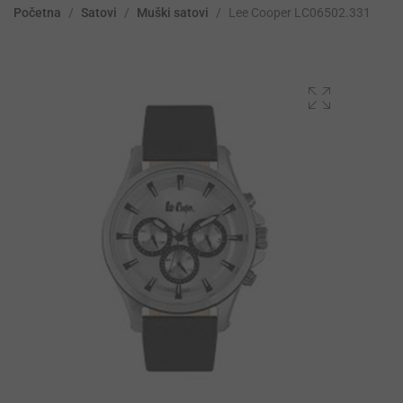
Početna
/
Satovi
/
Muški satovi
/
Lee Cooper LC06502.331