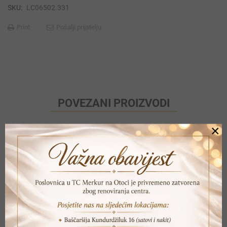
SKU:
LC06502.331
Print
Pošalji prijatelju
POVEZANI PROIZVODI
×