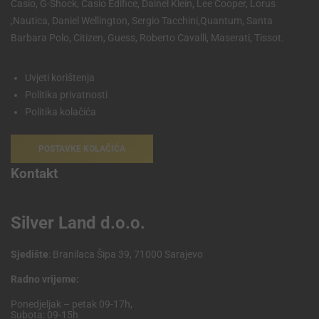
Casio, G-Shock, Casio Edifice, Dainel Klein, Lee Cooper, Lorus
,Nautica, Daniel Wellington, Sergio Tacchini,Quantum, Santa
Barbara Polo, Citizen, Guess, Roberto Cavalli, Maserati, Tissot.
Uvjeti korištenja
Politika privatnosti
Politika kolačića
POSTAVKE KOLAČIĆA
Kontakt
Silver Land d.o.o.
Sjedište
: Branilaca Šipa 39, 71000 Sarajevo
Radno vrijeme:
Ponedjeljak – petak 09-17h,
Subota: 09-15h