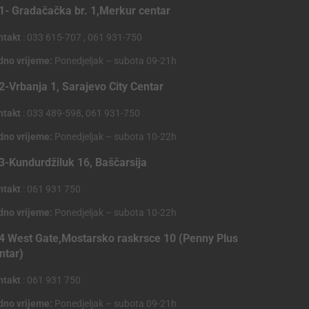
1- Gradačačka br. 1,Merkur centar
ntakt
: 033 615-707 , 061 931-750
dno vrijeme:
Ponedjeljak – subota 09-21h
2-Vrbanja 1, Sarajevo City Centar
ntakt
: 033 489-598, 061 931-750
dno vrijeme:
Ponedjeljak – subota 10-22h
3-Kundurdžiluk 16, Baščarsija
ntakt
: 061 931 750
dno vrijeme:
Ponedjeljak – subota 10-22h
4 West Gate,Mostarsko raskrsce 10 (Penny Plus
ntar)
ntakt
: 061 931 750
dno vrijeme:
Ponedjeljak – subota 09-21h