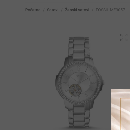
Početna
/
Satovi
/
Ženski satovi
/
FOSSIL ME3057