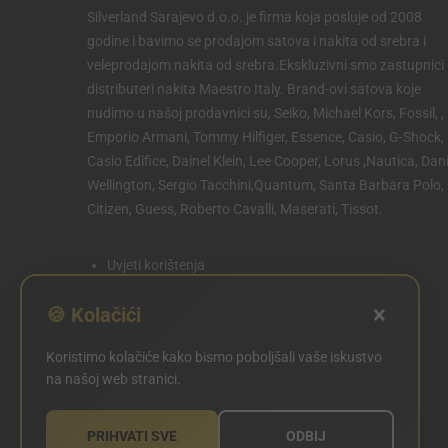
Silverland Sarajevo d.o.o. je firma koja posluje od 2008
godine i bavimo se prodajom satova i nakita od srebra i
veleprodajom nakita od srebra.Ekskluzivni smo zastupnici 
distributeri nakita Maestro Italy. Brand-ovi satova koje
nudimo u našoj prodavnici su, Seiko, Michael Kors, Fossil, ,
Emporio Armani, Tommy Hilfiger, Essence, Casio, G-Shock,
Casio Edifice, Dainel Klein, Lee Cooper, Lorus ,Nautica, Dani
Wellington, Sergio Tacchini,Quantum, Santa Barbara Polo,
Citizen, Guess, Roberto Cavalli, Maserati, Tissot.
Uvjeti korištenja
Politika privatnosti
×
🍪 Kolačići
Politika kolačića
Koristimo kolačiće kako bismo poboljšali vaše iskustvo
POSTAVKE KOLAČIĆA
na našoj web stranici.
PRIHVATI SVE
ODBIJ