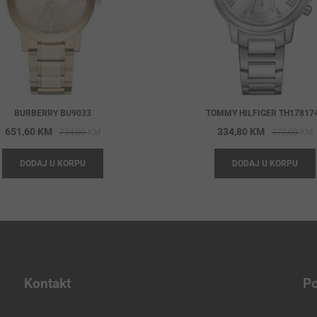
BURBERRY BU9033
TOMMY HILFIGER TH17817
Original
Current
O
C
651,60
KM
334,80
KM
724,00
KM
372,00
KM
price
price
p
p
DODAJ U KORPU
DODAJ U KORPU
was:
is:
w
i
724,00 KM.
651,60 KM.
3
3
Kontakt
Po