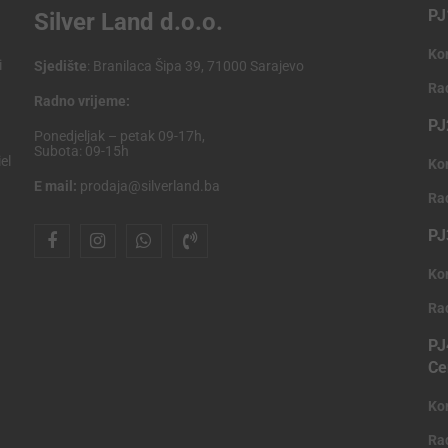
PJ
Silver Land d.o.o.
Ko
i
Sjedište
: Branilaca Šipa 39, 71000 Sarajevo
Ra
Radno vrijeme:
PJ
Ponedjeljak – petak 09-17h,
Subota: 09-15h
el
Ko
E mail:
prodaja@silverland.ba
Ra
PJ
Ko
Ra
PJ
Ce
Ko
Ra