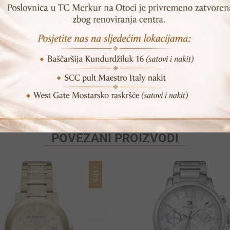
Print
Pošalji prijatelju
POVEZANI PROIZVODI
-10%