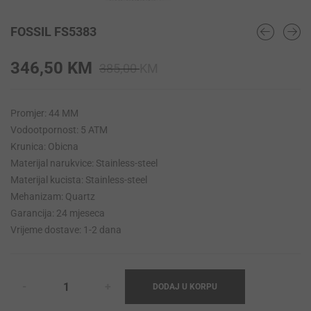
FOSSIL FS5383
Original
Current
346,50
KM
385,00
KM
price
price
was:
is:
Promjer: 44 MM
385,00 KM.
346,50 KM.
Vodootpornost: 5 ATM
Krunica: Obicna
Materijal narukvice: Stainless-steel
Materijal kucista: Stainless-steel
Mehanizam: Quartz
Garancija: 24 mjeseca
Vrijeme dostave: 1-2 dana
DODAJ U KORPU