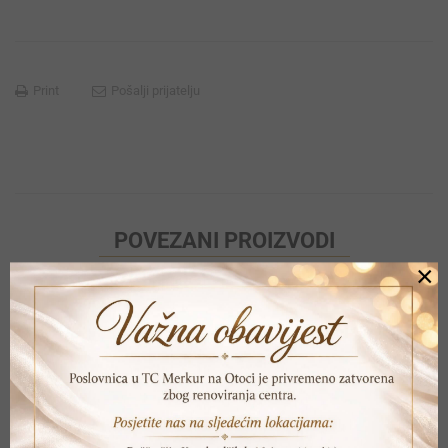
Print
Pošalji prijatelju
POVEZANI PROIZVODI
×