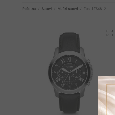
Početna
/
Satovi
/
Muški satovi
/
Fossil FS4812