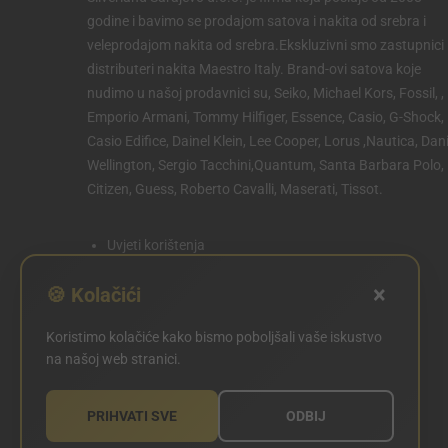
godine i bavimo se prodajom satova i nakita od srebra i
veleprodajom nakita od srebra.Ekskluzivni smo zastupnici 
distributeri nakita Maestro Italy. Brand-ovi satova koje
nudimo u našoj prodavnici su, Seiko, Michael Kors, Fossil, ,
Emporio Armani, Tommy Hilfiger, Essence, Casio, G-Shock,
Casio Edifice, Dainel Klein, Lee Cooper, Lorus ,Nautica, Dani
Wellington, Sergio Tacchini,Quantum, Santa Barbara Polo,
Citizen, Guess, Roberto Cavalli, Maserati, Tissot.
Uvjeti korištenja
Politika privatnosti
×
🍪 Kolačići
Politika kolačića
Koristimo kolačiće kako bismo poboljšali vaše iskustvo
POSTAVKE KOLAČIĆA
na našoj web stranici.
PRIHVATI SVE
ODBIJ