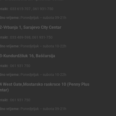
ntakt
: 033 615-707 , 061 931-750
dno vrijeme:
Ponedjeljak – subota 09-21h
2-Vrbanja 1, Sarajevo City Centar
ntakt
: 033 489-598, 061 931-750
dno vrijeme:
Ponedjeljak – subota 10-22h
3-Kundurdžiluk 16, Baščarsija
ntakt
: 061 931 750
dno vrijeme:
Ponedjeljak – subota 10-22h
4 West Gate,Mostarsko raskrsce 10 (Penny Plus
ntar)
ntakt
: 061 931 750
dno vrijeme:
Ponedjeljak – subota 09-21h