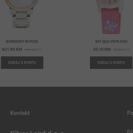
BURBERRY BU9205
SAT Q&Q VR99J002
Original
Current
Or
Cu
621,90
KM
53,10
KM
691,00
KM
59,00
KM
price
price
pr
pr
DODAJ U KORPU
DODAJ U KORPU
was:
is:
wa
is:
691,00 KM.
621,90 KM.
59
53
Kontakt
Po
PJ