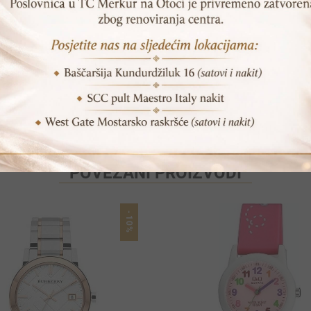
Print
Pošalji prijatelju
POVEZANI PROIZVODI
-10%