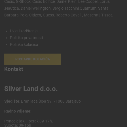
Casio, G-Shock, Casio Edifice, Dainel Klein, Lee Cooper, Lorus
,Nautica, Daniel Wellington, Sergio Tacchini,Quantum, Santa
Barbara Polo, Citizen, Guess, Roberto Cavalli, Maserati, Tissot.
Uvjeti korištenja
Politika privatnosti
Politika kolačića
POSTAVKE KOLAČIĆA
Kontakt
Silver Land d.o.o.
Sjedište
: Branilaca Šipa 39, 71000 Sarajevo
Radno vrijeme:
Ponedjeljak – petak 09-17h,
Subota: 09-15h