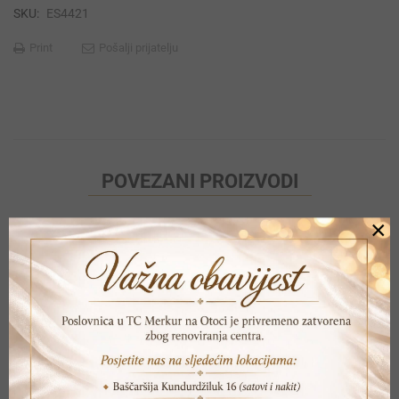
SKU:
ES4421
Print
Pošalji prijatelju
POVEZANI PROIZVODI
×