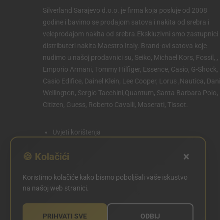
Silverland Sarajevo d.o.o. je firma koja posluje od 2008
godine i bavimo se prodajom satova i nakita od srebra i
veleprodajom nakita od srebra.Ekskluzivni smo zastupnici 
distributeri nakita Maestro Italy. Brand-ovi satova koje
nudimo u našoj prodavnici su, Seiko, Michael Kors, Fossil, ,
Emporio Armani, Tommy Hilfiger, Essence, Casio, G-Shock,
Casio Edifice, Dainel Klein, Lee Cooper, Lorus ,Nautica, Dani
Wellington, Sergio Tacchini,Quantum, Santa Barbara Polo,
Citizen, Guess, Roberto Cavalli, Maserati, Tissot.
Uvjeti korištenja
Politika privatnosti
×
🍪 Kolačići
Politika kolačića
Koristimo kolačiće kako bismo poboljšali vaše iskustvo
POSTAVKE KOLAČIĆA
na našoj web stranici.
PRIHVATI SVE
ODBIJ