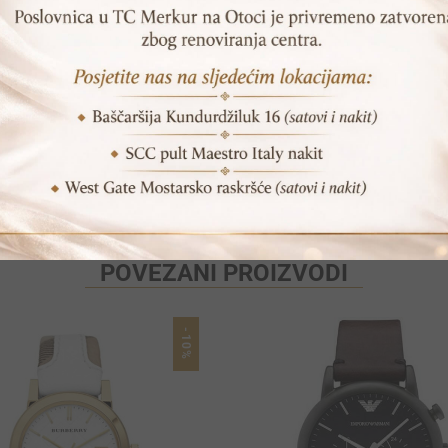
SKU:
ES4264
Print
Pošalji prijatelju
POVEZANI PROIZVODI
-10%