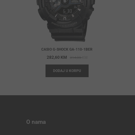
CASIO G-SHOCK GA-110-1BER
Original
Current
282,60
KM
314,00
KM
price
price
DODAJ U KORPU
was:
is:
314,00 KM.
282,60 KM.
O nama