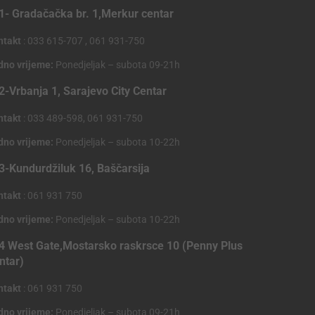
1- Gradačačka br. 1,Merkur centar
ntakt
: 033 615-707 , 061 931-750
dno vrijeme:
Ponedjeljak – subota 09-21h
2-Vrbanja 1, Sarajevo City Centar
ntakt
: 033 489-598, 061 931-750
dno vrijeme:
Ponedjeljak – subota 10-22h
3-Kundurdžiluk 16, Baščarsija
ntakt
: 061 931 750
dno vrijeme:
Ponedjeljak – subota 10-22h
4 West Gate,Mostarsko raskrsce 10 (Penny Plus
ntar)
ntakt
: 061 931 750
dno vrijeme:
Ponedjeljak – subota 09-21h