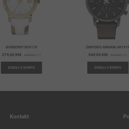
BURBERRY BU9110
EMPORIO ARMANI AR191
Original
Current
O
C
579,60
KM
549,00
KM
644,00
KM
610,00
KM
price
price
p
p
DODAJ U KORPU
DODAJ U KORPU
was:
is:
w
i
644,00 KM.
579,60 KM.
6
5
Kontakt
Po