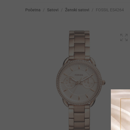
Početna
/
Satovi
/
Ženski satovi
/
FOSSIL ES4264