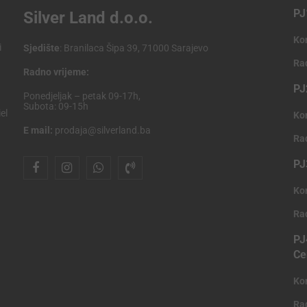
PJ
Silver Land d.o.o.
Ko
i
Sjedište
: Branilaca Šipa 39, 71000 Sarajevo
Ra
Radno vrijeme:
PJ
Ponedjeljak – petak 09-17h,
Subota: 09-15h
el
Ko
E mail:
prodaja@silverland.ba
Ra
PJ
Ko
Ra
PJ
Ce
Ko
Ra