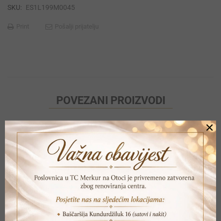
SKU:
ES1L199M0045
Print
Pošalji prijatelju
POVEZANI PROIZVODI
×