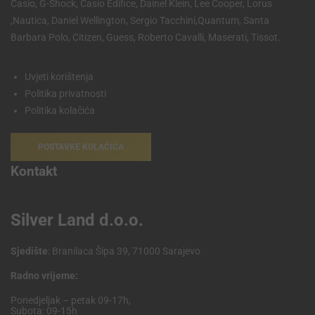
Casio, G-Shock, Casio Edifice, Dainel Klein, Lee Cooper, Lorus
,Nautica, Daniel Wellington, Sergio Tacchini,Quantum, Santa
Barbara Polo, Citizen, Guess, Roberto Cavalli, Maserati, Tissot.
Uvjeti korištenja
Politika privatnosti
Politika kolačića
POSTAVKE KOLAČIĆA
Kontakt
Silver Land d.o.o.
Sjedište
: Branilaca Šipa 39, 71000 Sarajevo
Radno vrijeme:
Ponedjeljak – petak 09-17h,
Subota: 09-15h