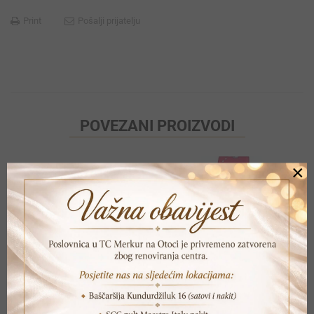
Print
Pošalji prijatelju
POVEZANI PROIZVODI
×