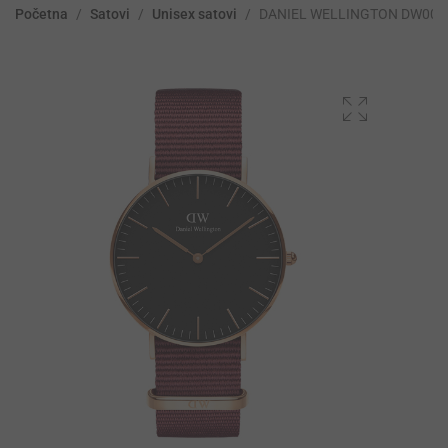
Početna
/
Satovi
/
Unisex satovi
/
DANIEL WELLINGTON DW001