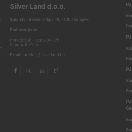
PJ
Silver Land d.o.o.
Ko
i
Sjedište
: Branilaca Šipa 39, 71000 Sarajevo
Ra
Radno vrijeme:
PJ
Ponedjeljak – petak 09-17h,
Subota: 09-15h
el
Ko
E mail:
prodaja@silverland.ba
Ra
PJ
Ko
Ra
PJ
Ce
Ko
Ra