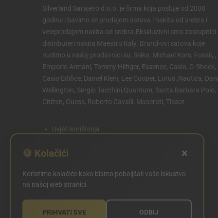
Silverland Sarajevo d.o.o. je firma koja posluje od 2008
godine i bavimo se prodajom satova i nakita od srebra i
veleprodajom nakita od srebra.Ekskluzivni smo zastupnici 
distributeri nakita Maestro Italy. Brand-ovi satova koje
nudimo u našoj prodavnici su, Seiko, Michael Kors, Fossil, ,
Emporio Armani, Tommy Hilfiger, Essence, Casio, G-Shock,
Casio Edifice, Dainel Klein, Lee Cooper, Lorus ,Nautica, Dani
Wellington, Sergio Tacchini,Quantum, Santa Barbara Polo,
Citizen, Guess, Roberto Cavalli, Maserati, Tissot.
Uvjeti korištenja
Politika privatnosti
×
🍪 Kolačići
Politika kolačića
Koristimo kolačiće kako bismo poboljšali vaše iskustvo
POSTAVKE KOLAČIĆA
na našoj web stranici.
PRIHVATI SVE
ODBIJ