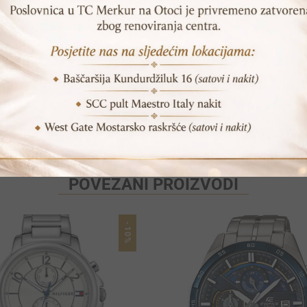
Print
Pošalji prijatelju
POVEZANI PROIZVODI
-10%