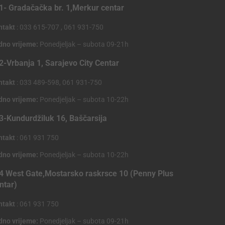
1- Gradačačka br. 1,Merkur centar
ntakt
: 033 615-707 , 061 931-750
dno vrijeme:
Ponedjeljak – subota 09-21h
2-Vrbanja 1, Sarajevo City Centar
ntakt
: 033 489-598, 061 931-750
dno vrijeme:
Ponedjeljak – subota 10-22h
3-Kundurdžiluk 16, Baščarsija
ntakt
: 061 931 750
dno vrijeme:
Ponedjeljak – subota 10-22h
4 West Gate,Mostarsko raskrsce 10 (Penny Plus
ntar)
ntakt
: 061 931 750
dno vrijeme:
Ponedjeljak – subota 09-21h