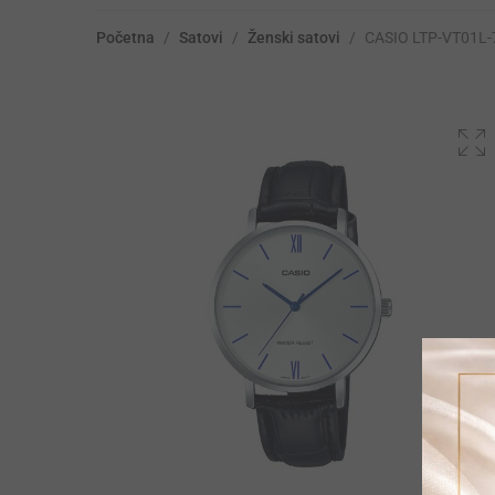
Početna
/
Satovi
/
Ženski satovi
/
CASIO LTP-VT01L-