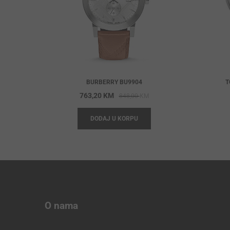
BURBERRY BU9904
T
Original
Current
763,20
KM
848,00
KM
price
price
DODAJ U KORPU
was:
is:
848,00 KM.
763,20 KM.
O nama