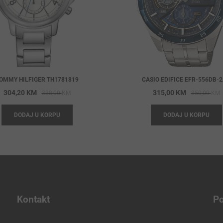
OMMY HILFIGER TH1781819
CASIO EDIFICE EFR-556DB-
Original
Current
O
C
304,20
KM
315,00
KM
338,00
KM
350,00
KM
price
price
p
p
DODAJ U KORPU
DODAJ U KORPU
was:
is:
w
i
338,00 KM.
304,20 KM.
3
3
Kontakt
Po