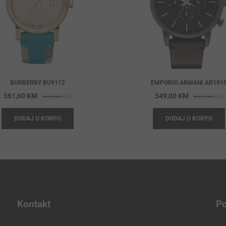
BURBERRY BU9112
EMPORIO ARMANI AR191
Original
Current
O
C
561,60
KM
549,00
KM
624,00
KM
610,00
KM
price
price
p
p
DODAJ U KORPU
DODAJ U KORPU
was:
is:
w
i
624,00 KM.
561,60 KM.
6
5
Kontakt
Po