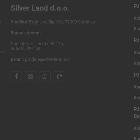
PJ
Silver Land d.o.o.
Ko
i
Sjedište
: Branilaca Šipa 39, 71000 Sarajevo
Ra
Radno vrijeme:
PJ
Ponedjeljak – petak 09-17h,
Subota: 09-15h
el
Ko
E mail:
prodaja@silverland.ba
Ra
PJ
Ko
Ra
PJ
Ce
Ko
Ra