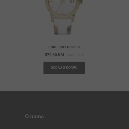
BURBERRY BU9110
Original
Current
579,60
KM
644,00
KM
price
price
DODAJ U KORPU
was:
is:
644,00 KM.
579,60 KM.
O nama