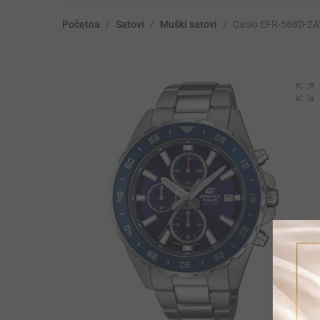
Početna
/
Satovi
/
Muški satovi
/
Casio EFR-568D-2