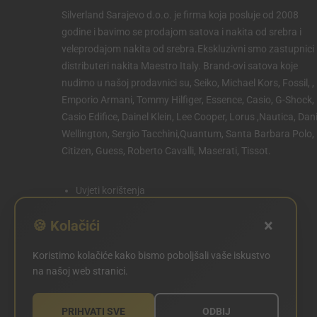
Silverland Sarajevo d.o.o. je firma koja posluje od 2008
godine i bavimo se prodajom satova i nakita od srebra i
veleprodajom nakita od srebra.Ekskluzivni smo zastupnici 
distributeri nakita Maestro Italy. Brand-ovi satova koje
nudimo u našoj prodavnici su, Seiko, Michael Kors, Fossil, ,
Emporio Armani, Tommy Hilfiger, Essence, Casio, G-Shock,
Casio Edifice, Dainel Klein, Lee Cooper, Lorus ,Nautica, Dani
Wellington, Sergio Tacchini,Quantum, Santa Barbara Polo,
Citizen, Guess, Roberto Cavalli, Maserati, Tissot.
Uvjeti korištenja
Politika privatnosti
×
🍪 Kolačići
Politika kolačića
Koristimo kolačiće kako bismo poboljšali vaše iskustvo
POSTAVKE KOLAČIĆA
na našoj web stranici.
PRIHVATI SVE
ODBIJ