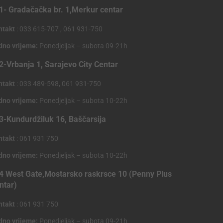
1- Gradačačka br. 1,Merkur centar
ntakt
: 033 615-707 , 061 931-750
dno vrijeme:
Ponedjeljak – subota 09-21h
2-Vrbanja 1, Sarajevo City Centar
ntakt
: 033 489-598, 061 931-750
dno vrijeme:
Ponedjeljak – subota 10-22h
3-Kundurdžiluk 16, Baščarsija
ntakt
: 061 931 750
dno vrijeme:
Ponedjeljak – subota 10-22h
4 West Gate,Mostarsko raskrsce 10 (Penny Plus
ntar)
ntakt
: 061 931 750
dno vrijeme:
Ponedjeljak – subota 09-21h