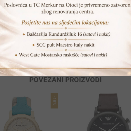
SKU:
EFR-568D-2AVUEF
Print
Pošalji prijatelju
POVEZANI PROIZVODI
-10%