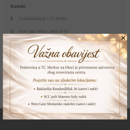
Kontakt
Gradačačka br.1 TC Otoka
Pon- Sub. 09-21; Ned 10-18
×
+387 33 615 707
+387 61 931 750
prodaja@silverland.ba