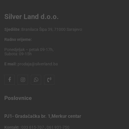
Silver Land d.o.o.
Sjedište
: Branilaca Šipa 39, 71000 Sarajevo
Radno vrijeme:
Ponedjeljak – petak 09-17h,
Subota: 09-15h
E mail:
prodaja@silverland.ba
Poslovnice
PJ1- Gradačačka br. 1,Merkur centar
Kontakt
: 033 615-707 , 061 931-750