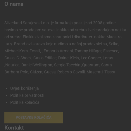
O nama
Silverland Sarajevo d.o.o. je firma koja posluje od 2008 godine i
bavimo se prodajom satova i nakita od srebra i veleprodajom nakita
od srebra.Ekskluzivni smo zastupnici i distributeri nakita Maestro
Italy. Brand-ovi satova koje nudimo u našoj prodavnici su, Seiko,
Michael Kors, Fossil, , Emporio Armani, Tommy Hilfiger, Essence,
Casio, G-Shock, Casio Edifice, Dainel Klein, Lee Cooper, Lorus
,Nautica, Daniel Wellington, Sergio Tacchini,Quantum, Santa
Barbara Polo, Citizen, Guess, Roberto Cavalli, Maserati, Tissot.
Uvjeti korištenja
Politika privatnosti
Politika kolačića
POSTAVKE KOLAČIĆA
Kontakt