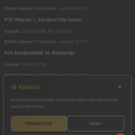
Radno vrijeme:
Ponedjeljak – subota 09-21h
PJ2-Vrbanja 1, Sarajevo City Centar
Kontakt
: 033 489-598, 061 931-750
Radno vrijeme:
Ponedjeljak – subota 10-22h
PJ3-Kundurdžiluk 16, Baščarsija
Kontakt
: 061 931 750
Radno vrijeme:
Ponedjeljak – subota 10-22h
×
PJ4 West Gate,Mostarsko raskrsce 10 (Penny Plus
🍪 Kolačići
Centar)
Koristimo kolačiće kako bismo poboljšali vaše iskustvo na
Kontakt
: 061 931 750
našoj web stranici.
Radno vrijeme:
Ponedjeljak – subota 09-21h
PRIHVATI SVE
ODBIJ