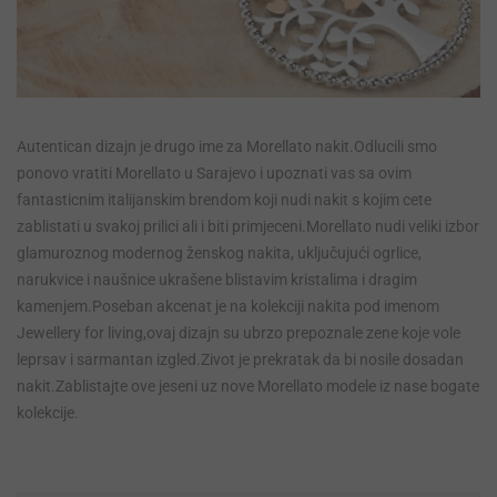
Autentican dizajn je drugo ime za Morellato nakit.Odlucili smo
ponovo vratiti Morellato u Sarajevo i upoznati vas sa ovim
fantasticnim italijanskim brendom koji nudi nakit s kojim cete
zablistati u svakoj prilici ali i biti primjeceni.Morellato nudi veliki izbor
glamuroznog modernog ženskog nakita, uključujući ogrlice,
narukvice i naušnice ukrašene blistavim kristalima i dragim
kamenjem.Poseban akcenat je na kolekciji nakita pod imenom
Jewellery for living,ovaj dizajn su ubrzo prepoznale zene koje vole
leprsav i sarmantan izgled.Zivot je prekratak da bi nosile dosadan
nakit.Zablistajte ove jeseni uz nove Morellato modele iz nase bogate
kolekcije.