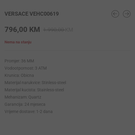
VERSACE VEHC00619
Original
Current
796,00
KM
1.990,00
KM
price
price
Nema na stanju
was:
is:
1.990,00 KM.
796,00 KM.
Promjer: 36 MM
Vodootpornost: 3 ATM
Krunica: Obicna
Materijal narukvice: Stinless-steel
Materijal kucista: Stainless-steel
Mehanizam: Quartz
Garancija: 24 mjeseca
Vrijeme dostave: 1-2 dana