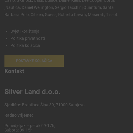
Casio, G-Shock, Casio Edifice, Dainel Klein, Lee Cooper, Lorus
,Nautica, Daniel Wellington, Sergio Tacchini,Quantum, Santa
Barbara Polo, Citizen, Guess, Roberto Cavalli, Maserati, Tissot.
Uvjeti korištenja
Politika privatnosti
Politika kolačića
POSTAVKE KOLAČIĆA
Kontakt
Silver Land d.o.o.
Sjedište
: Branilaca Šipa 39, 71000 Sarajevo
Radno vrijeme:
Ponedjeljak – petak 09-17h,
Subota: 09-15h