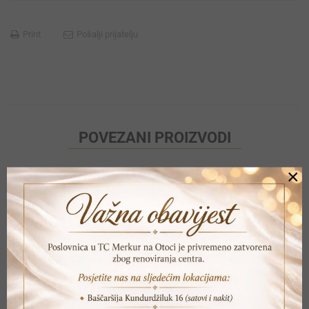
Print
Pošalji prijatelju
POVEZANI PROIZVODI
×