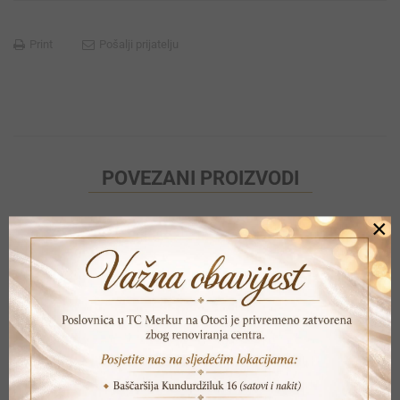
Print
Pošalji prijatelju
POVEZANI PROIZVODI
×