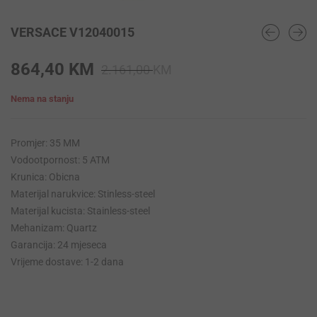
VERSACE V12040015
Original
Current
864,40
KM
2.161,00
KM
price
price
Nema na stanju
was:
is:
2.161,00 KM.
864,40 KM.
Promjer: 35 MM
Vodootpornost: 5 ATM
Krunica: Obicna
Materijal narukvice: Stinless-steel
Materijal kucista: Stainless-steel
Mehanizam: Quartz
Garancija: 24 mjeseca
Vrijeme dostave: 1-2 dana