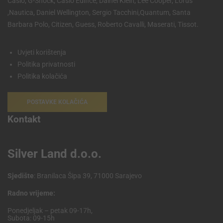
Casio, G-Shock, Casio Edifice, Dainel Klein, Lee Cooper, Lorus
,Nautica, Daniel Wellington, Sergio Tacchini,Quantum, Santa
Barbara Polo, Citizen, Guess, Roberto Cavalli, Maserati, Tissot.
Uvjeti korištenja
Politika privatnosti
Politika kolačića
POSTAVKE KOLAČIĆA
Kontakt
Silver Land d.o.o.
Sjedište
: Branilaca Šipa 39, 71000 Sarajevo
Radno vrijeme:
Ponedjeljak – petak 09-17h,
Subota: 09-15h