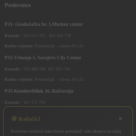
Poslovnice
PJ1- Gradačačka br. 1,Merkur centar
Kontakt
: 033 615-707 , 061 931-750
Radno vrijeme:
Ponedjeljak – subota 09-21h
PJ2-Vrbanja 1, Sarajevo City Centar
Kontakt
: 033 489-598, 061 931-750
Radno vrijeme:
Ponedjeljak – subota 10-22h
PJ3-Kundurdžiluk 16, Baščarsija
Kontakt
: 061 931 750
Radno vrijeme:
Ponedjeljak – subota 10-22h
×
🍪 Kolačići
PJ4 West Gate,Mostarsko raskrsce 10 (Penny Plus Centar)
Koristimo kolačiće kako bismo poboljšali vaše iskustvo na našoj
Kontakt
: 061 931 750