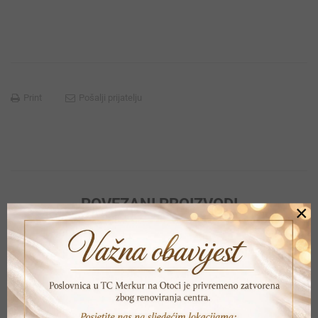
Print
Pošalji prijatelju
POVEZANI PROIZVODI
×