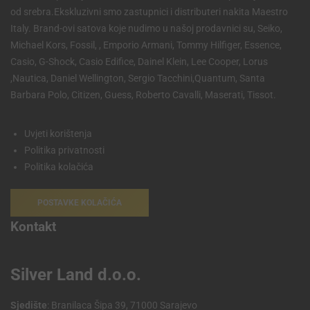
od srebra.Ekskluzivni smo zastupnici i distributeri nakita Maestro
Italy. Brand-ovi satova koje nudimo u našoj prodavnici su, Seiko,
Michael Kors, Fossil, , Emporio Armani, Tommy Hilfiger, Essence,
Casio, G-Shock, Casio Edifice, Dainel Klein, Lee Cooper, Lorus
,Nautica, Daniel Wellington, Sergio Tacchini,Quantum, Santa
Barbara Polo, Citizen, Guess, Roberto Cavalli, Maserati, Tissot.
Uvjeti korištenja
Politika privatnosti
Politika kolačića
POSTAVKE KOLAČIĆA
Kontakt
Silver Land d.o.o.
Sjedište
: Branilaca Šipa 39, 71000 Sarajevo