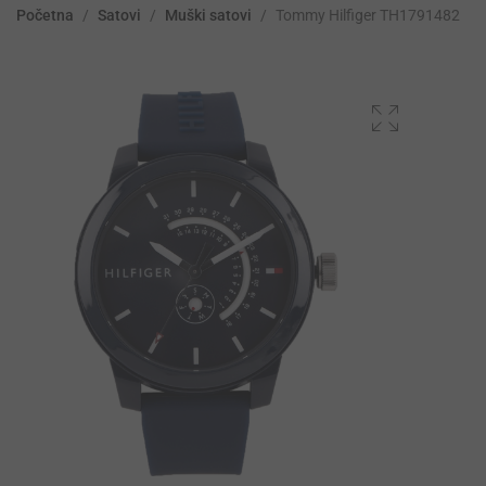
Početna
/
Satovi
/
Muški satovi
/
Tommy Hilfiger TH1791482