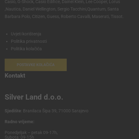
Casio, G-Shock, Casio Edifice, Dainel Klein, Lee Cooper, Lorus
,Nautica, Daniel Wellington, Sergio Tacchini,Quantum, Santa
Barbara Polo, Citizen, Guess, Roberto Cavalli, Maserati, Tissot.
Uvjeti korištenja
Politika privatnosti
Politika kolačića
POSTAVKE KOLAČIĆA
Kontakt
Silver Land d.o.o.
Sjedište
: Branilaca Šipa 39, 71000 Sarajevo
Radno vrijeme:
Ponedjeljak – petak 09-17h,
Subota: 09-15h