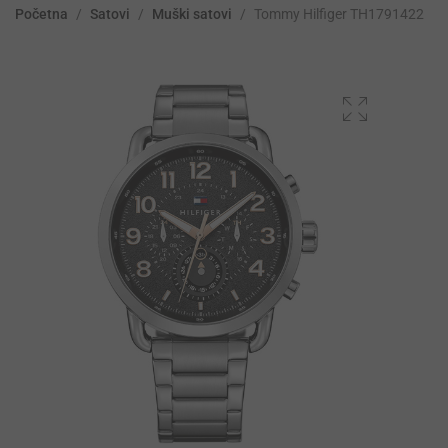
Početna
/
Satovi
/
Muški satovi
/
Tommy Hilfiger TH1791422