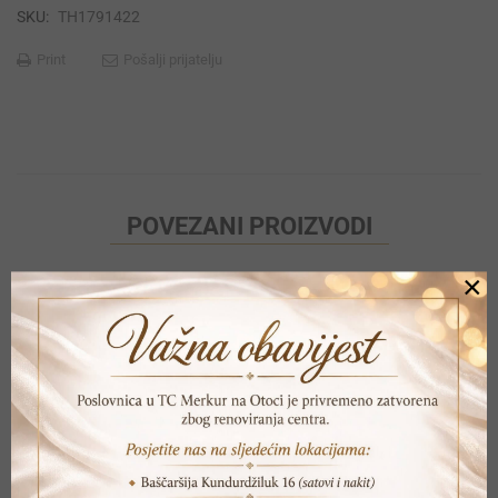
SKU:
TH1791422
Print
Pošalji prijatelju
POVEZANI PROIZVODI
×