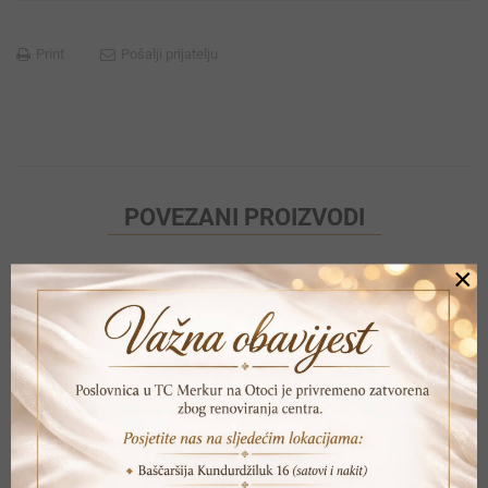
Print
Pošalji prijatelju
POVEZANI PROIZVODI
×