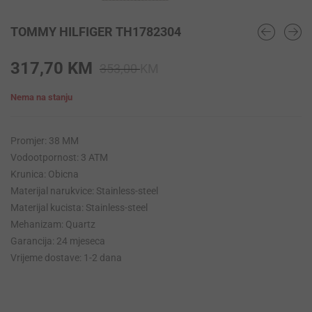
TOMMY HILFIGER TH1782304
Original
Current
317,70
KM
353,00
KM
price
price
Nema na stanju
was:
is:
353,00 KM.
317,70 KM.
Promjer: 38 MM
Vodootpornost: 3 ATM
Krunica: Obicna
Materijal narukvice: Stainless-steel
Materijal kucista: Stainless-steel
Mehanizam: Quartz
Garancija: 24 mjeseca
Vrijeme dostave: 1-2 dana