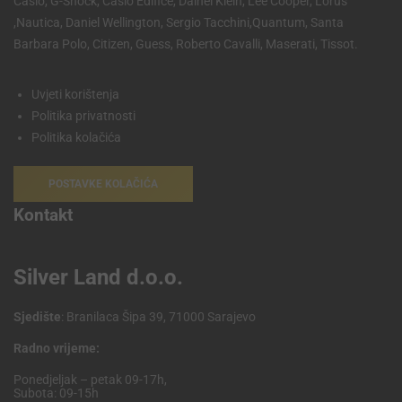
Casio, G-Shock, Casio Edifice, Dainel Klein, Lee Cooper, Lorus
,Nautica, Daniel Wellington, Sergio Tacchini,Quantum, Santa
Barbara Polo, Citizen, Guess, Roberto Cavalli, Maserati, Tissot.
Uvjeti korištenja
Politika privatnosti
Politika kolačića
POSTAVKE KOLAČIĆA
Kontakt
Silver Land d.o.o.
Sjedište
: Branilaca Šipa 39, 71000 Sarajevo
Radno vrijeme:
Ponedjeljak – petak 09-17h,
Subota: 09-15h