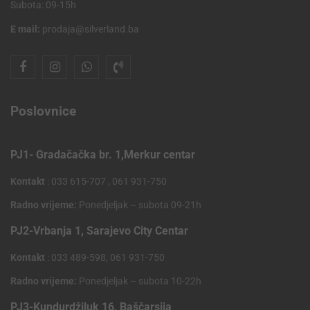
Subota: 09-15h
E mail:
prodaja@silverland.ba
Poslovnice
PJ1- Gradačačka br. 1,Merkur centar
Kontakt
: 033 615-707 , 061 931-750
Radno vrijeme:
Ponedjeljak – subota 09-21h
PJ2-Vrbanja 1, Sarajevo City Centar
Kontakt
: 033 489-598, 061 931-750
Radno vrijeme:
Ponedjeljak – subota 10-22h
PJ3-Kundurdžiluk 16, Baščarsija