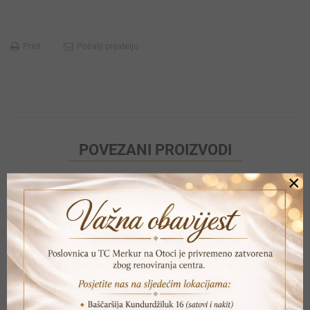
Print
Pošalji prijatelju
POVEZANI PROIZVODI
×