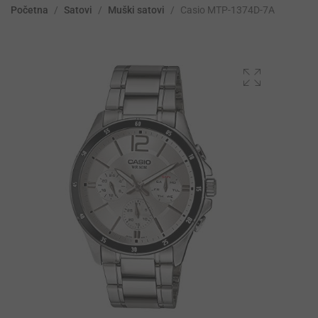
Početna
/
Satovi
/
Muški satovi
/
Casio MTP-1374D-7A