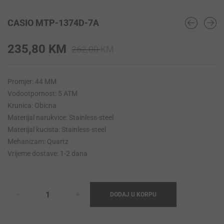
CASIO MTP-1374D-7A
Original
Current
235,80
KM
262,00
KM
price
price
was:
is:
Promjer: 44 MM
262,00 KM.
235,80 KM.
Vodootpornost: 5 ATM
Krunica: Obicna
Materijal narukvice: Stainless-steel
Materijal kucista: Stainless-steel
Mehanizam: Quartz
Vrijeme dostave: 1-2 dana
DODAJ U KORPU