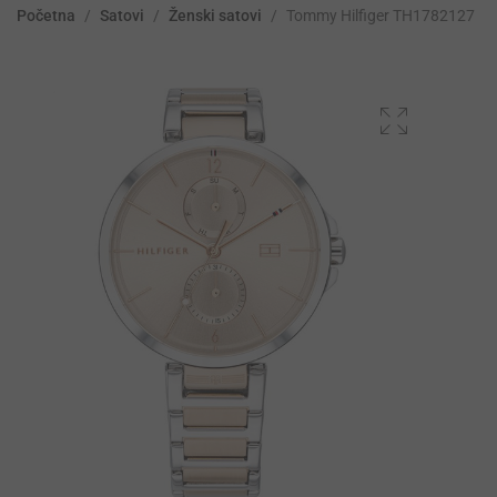
Početna
/
Satovi
/
Ženski satovi
/
Tommy Hilfiger TH1782127