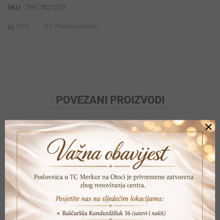
SKU:
TH17821227
Print
Pošalji prijatelju
POVEZANI PROIZVODI
×