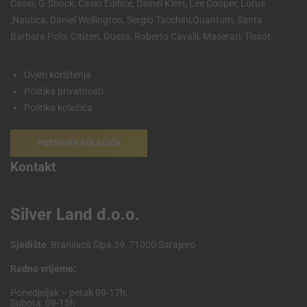
Casio, G-Shock, Casio Edifice, Dainel Klein, Lee Cooper, Lorus
,Nautica, Daniel Wellington, Sergio Tacchini,Quantum, Santa
Barbara Polo, Citizen, Guess, Roberto Cavalli, Maserati, Tissot.
Uvjeti korištenja
Politika privatnosti
Politika kolačića
POSTAVKE KOLAČIĆA
Kontakt
Silver Land d.o.o.
Sjedište
: Branilaca Šipa 39, 71000 Sarajevo
Radno vrijeme:
Ponedjeljak – petak 09-17h,
Subota: 09-15h